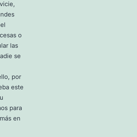
vicie,
andes
el
ncesas o
lar las
adie se
llo, por
ueba este
tu
os para
 más en