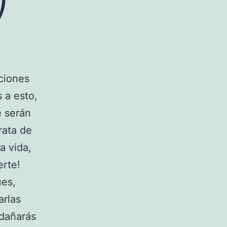
ciones
 a esto,
e serán
rata de
a vida,
erte!
ues,
arlas
 dañarás