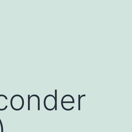
conder
)