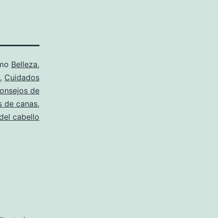
omo
Belleza
,
,
Cuidados
onsejos de
s de canas
,
del cabello