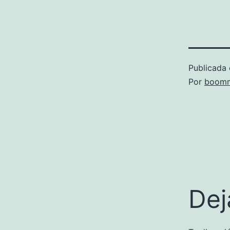
Publicada 
Por
boomm
Dej