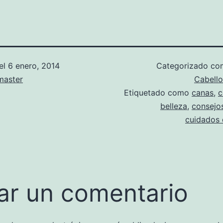
el
6 enero, 2014
Categorizado c
aster
Cabello
Etiquetado como
canas
,
c
belleza
,
consejo
cuidados 
ar un comentario