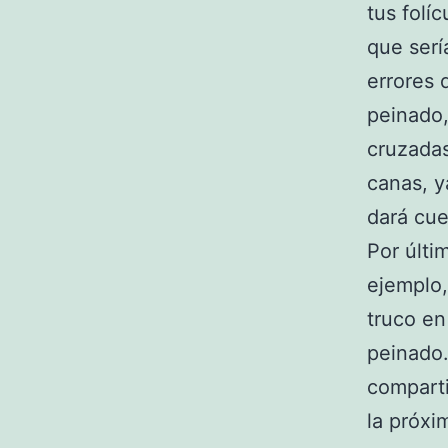
tus folí
que serí
errores 
peinado,
cruzadas
canas, y
dará cue
Por últi
ejemplo,
truco en
peinado.
comparti
la próxi