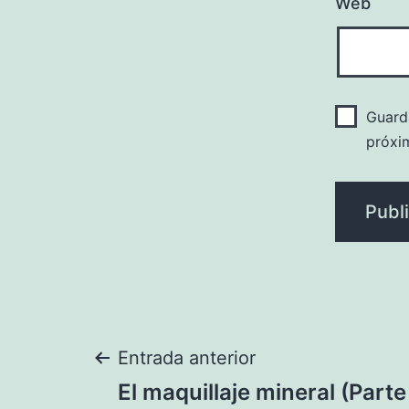
Web
Guard
próxi
Navegación
Entrada anterior
El maquillaje mineral (Parte