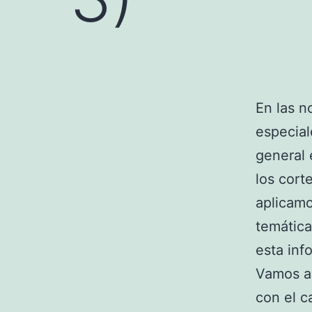
En las n
especial
general 
los cort
aplicam
temátic
esta inf
Vamos a 
con el c