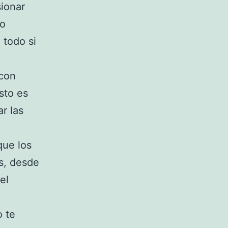
sionar
lo
 todo si
 con
sto es
r las
que los
s, desde
el
o te