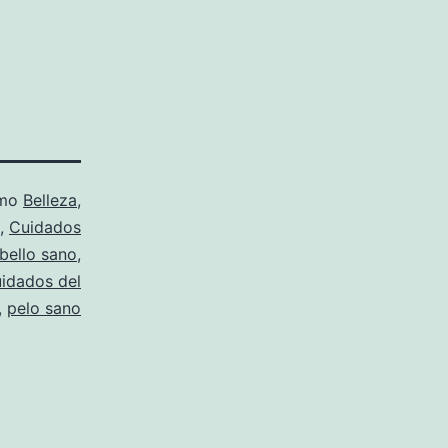
omo
Belleza
,
,
Cuidados
bello sano
,
uidados del
,
pelo sano