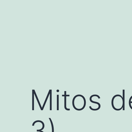
Saltar
al
contenido
Mitos d
3)