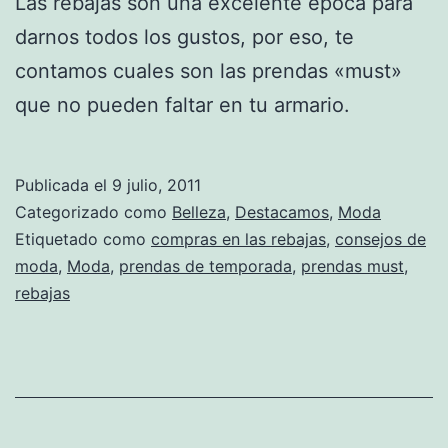
Las rebajas son una excelente época para
darnos todos los gustos, por eso, te
contamos cuales son las prendas «must»
que no pueden faltar en tu armario.
Publicada el
9 julio, 2011
Categorizado como
Belleza
,
Destacamos
,
Moda
Etiquetado como
compras en las rebajas
,
consejos de
moda
,
Moda
,
prendas de temporada
,
prendas must
,
rebajas