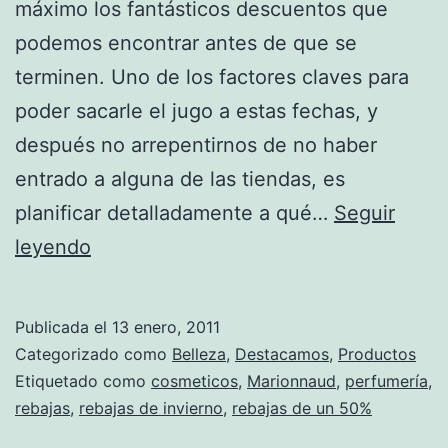
máximo los fantásticos descuentos que
podemos encontrar antes de que se
terminen. Uno de los factores claves para
poder sacarle el jugo a estas fechas, y
después no arrepentirnos de no haber
entrado a alguna de las tiendas, es
planificar detalladamente a qué…
Seguir
¡Rebajas
leyendo
de
hasta
Publicada el
13 enero, 2011
un
Categorizado como
Belleza
,
Destacamos
,
Productos
50%
Etiquetado como
cosmeticos
,
Marionnaud
,
perfumería
,
rebajas
,
rebajas de invierno
,
rebajas de un 50%
en