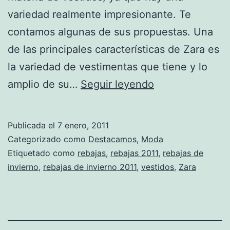
variedad realmente impresionante. Te
contamos algunas de sus propuestas. Una
de las principales características de Zara es
la variedad de vestimentas que tiene y lo
Vestidos
amplio de su…
Seguir leyendo
de
Zara
Publicada el
7 enero, 2011
en
Categorizado como
Destacamos
,
Moda
rebajas
Etiquetado como
rebajas
,
rebajas 2011
,
rebajas de
invierno
,
rebajas de invierno 2011
,
vestidos
,
Zara
¡No
te
lo
puedes