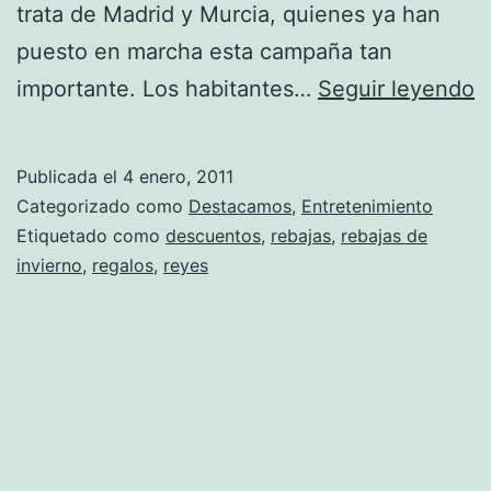
trata de Madrid y Murcia, quienes ya han
puesto en marcha esta campaña tan
¡
importante. Los habitantes…
Seguir leyendo
a
c
Publicada el
4 enero, 2011
r
Categorizado como
Destacamos
,
Entretenimiento
d
Etiquetado como
descuentos
,
rebajas
,
rebajas de
invierno
,
regalos
,
reyes
R
e
l
r
d
i