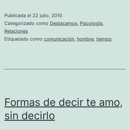
significa
que
Publicada el
22 julio, 2010
no
Categorizado como
Destacamos
,
Psicología
,
llame?
Relaciones
Etiquetado como
comunicación
,
hombre
,
tiempo
Formas de decir te amo,
sin decirlo