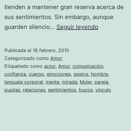
tienden a mantener gran reserva acerca de
sus sentimientos. Sin embargo, aunque
¿Quiere
guarden silencio…
Seguir leyendo
saber
lo
Publicada el
18 febrero, 2010
que
Categorizado como
Amor
la
Etiquetado como
actor
,
Amor
,
comunicación
,
confianza
,
cuerpo
,
emociones
,
gestos
,
hombre
,
mirada
lenguaje corporal
,
mente
,
mirada
,
Mujer
,
pareja
,
de
pupilas
,
relaciones
,
sentimientos
,
trucos
,
vínculo
tu
chico
oculta?