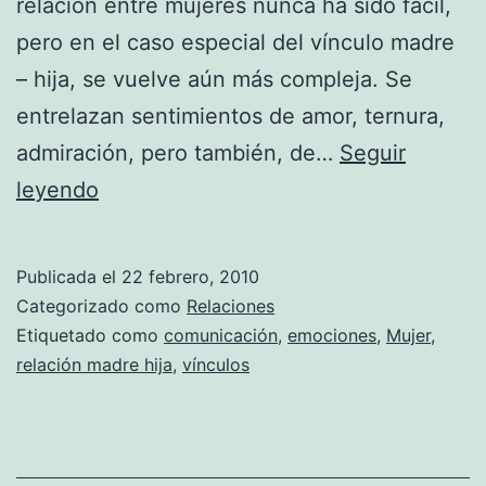
relación entre mujeres nunca ha sido fácil,
pero en el caso especial del vínculo madre
– hija, se vuelve aún más compleja. Se
entrelazan sentimientos de amor, ternura,
admiración, pero también, de…
Seguir
Las
leyendo
frases
que
Publicada el
22 febrero, 2010
las
Categorizado como
Relaciones
madres
Etiquetado como
comunicación
,
emociones
,
Mujer
,
relación madre hija
,
vínculos
no
pueden
callarse.