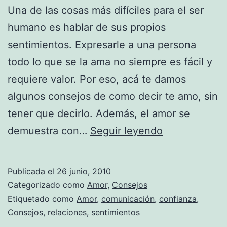
Una de las cosas más difíciles para el ser
humano es hablar de sus propios
sentimientos. Expresarle a una persona
todo lo que se la ama no siempre es fácil y
requiere valor. Por eso, acá te damos
algunos consejos de como decir te amo, sin
tener que decirlo. Además, el amor se
Formas
demuestra con…
Seguir leyendo
de
decir
Publicada el
26 junio, 2010
te
Categorizado como
Amor
,
Consejos
amo,
Etiquetado como
Amor
,
comunicación
,
confianza
,
Consejos
,
relaciones
,
sentimientos
sin