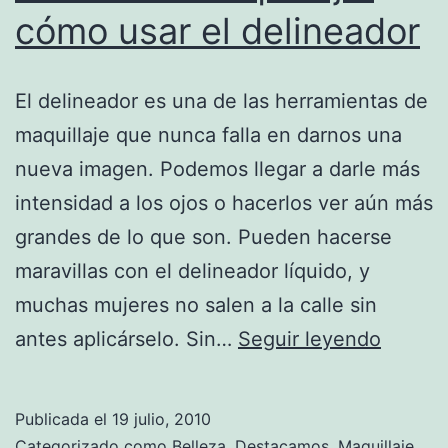
cómo usar el delineador
El delineador es una de las herramientas de
maquillaje que nunca falla en darnos una
nueva imagen. Podemos llegar a darle más
intensidad a los ojos o hacerlos ver aún más
grandes de lo que son. Pueden hacerse
maravillas con el delineador líquido, y
muchas mujeres no salen a la calle sin
Trucos
antes aplicárselo. Sin…
Seguir leyendo
de
maquill
Publicada el
19 julio, 2010
cómo
Categorizado como
Belleza
,
Destacamos
,
Maquillaje