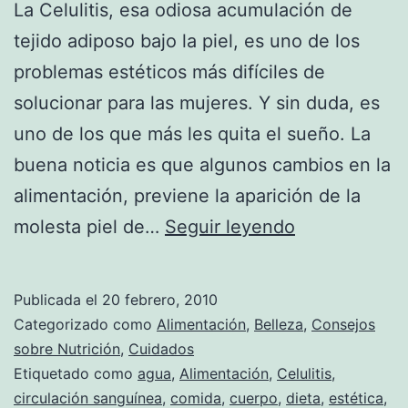
La Celulitis, esa odiosa acumulación de
tejido adiposo bajo la piel, es uno de los
problemas estéticos más difíciles de
solucionar para las mujeres. Y sin duda, es
uno de los que más les quita el sueño. La
buena noticia es que algunos cambios en la
alimentación, previene la aparición de la
Trucos
molesta piel de…
Seguir leyendo
alimenticios
para
Publicada el
20 febrero, 2010
combatir
Categorizado como
Alimentación
,
Belleza
,
Consejos
la
sobre Nutrición
,
Cuidados
Etiquetado como
agua
,
Alimentación
,
Celulitis
,
odiosa
circulación sanguínea
,
comida
,
cuerpo
,
dieta
,
estética
,