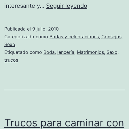
Una
interesante y…
Seguir leyendo
noche
de
Publicada el
9 julio, 2010
bodas
Categorizado como
Bodas y celebraciones
,
Consejos
,
inolvidable
Sexo
Etiquetado como
Boda
,
lencería
,
Matrimonios
,
Sexo
,
trucos
Trucos para caminar con