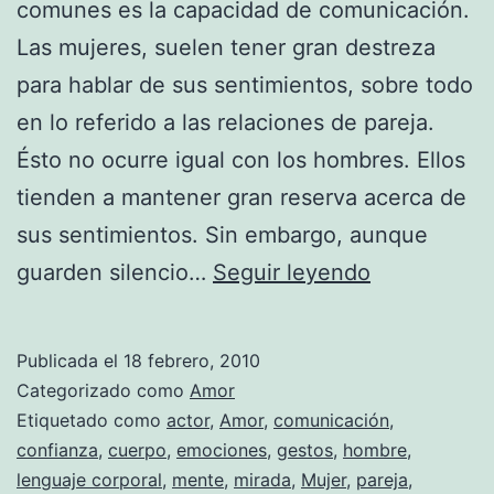
comunes es la capacidad de comunicación.
Las mujeres, suelen tener gran destreza
para hablar de sus sentimientos, sobre todo
en lo referido a las relaciones de pareja.
Ésto no ocurre igual con los hombres. Ellos
tienden a mantener gran reserva acerca de
sus sentimientos. Sin embargo, aunque
¿Quiere
guarden silencio…
Seguir leyendo
saber
lo
Publicada el
18 febrero, 2010
que
Categorizado como
Amor
la
Etiquetado como
actor
,
Amor
,
comunicación
,
confianza
,
cuerpo
,
emociones
,
gestos
,
hombre
,
mirada
lenguaje corporal
,
mente
,
mirada
,
Mujer
,
pareja
,