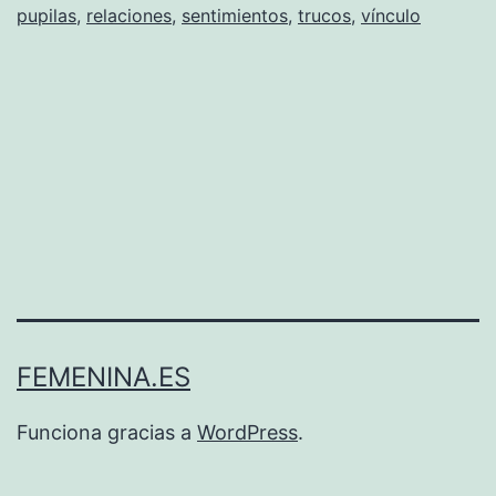
de
pupilas
,
relaciones
,
sentimientos
,
trucos
,
vínculo
tu
chico
oculta?
FEMENINA.ES
Funciona gracias a
WordPress
.