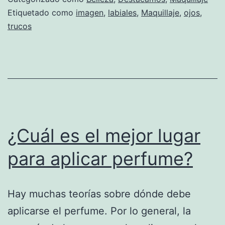
usar
Etiquetado como
imagen
,
labiales
,
Maquillaje
,
ojos
,
trucos
el
deline
¿Cuál es el mejor lugar
para aplicar perfume?
Hay muchas teorías sobre dónde debe
aplicarse el perfume. Por lo general, la