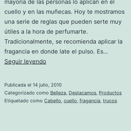
mayoría de las personas lo aplican en el
cuello y en las muñecas. Hoy te mostramos
una serie de reglas que pueden serte muy
útiles a la hora de perfumarte.
Tradicionalmente, se recomienda aplicar la
fragancia en donde late el pulso. Es…
¿Cuál
Seguir leyendo
es
el
Publicada el
14 julio, 2010
mejor
Categorizado como
Belleza
,
Destacamos
,
Productos
lugar
Etiquetado como
Cabello
,
cuello
,
fragancia
,
trucos
para
aplicar
perfume?