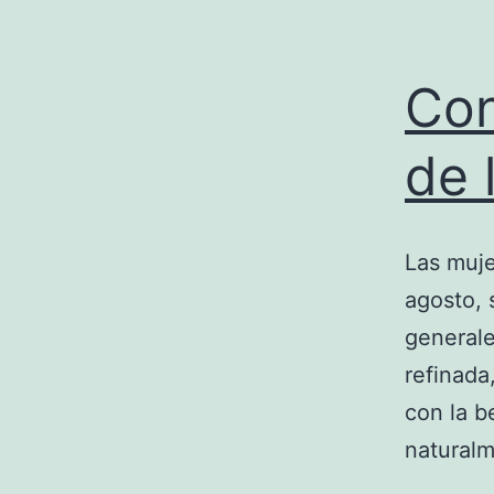
Con
de 
Las muje
agosto, 
generale
refinada
con la b
naturalm