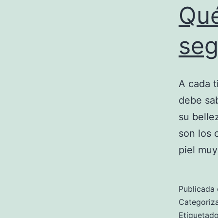
Qué
seg
A cada t
debe sab
su belle
son los 
piel muy
Publicada 
Categori
Etiqueta