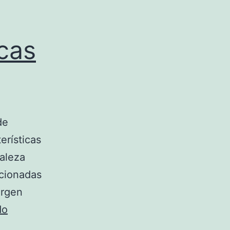
icas
de
erísticas
aleza
acionadas
urgen
Conoce
do
las