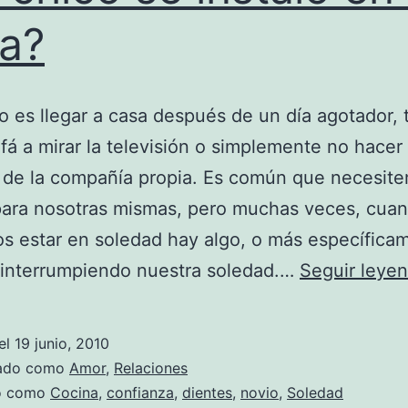
a?
o es llegar a casa después de un día agotador, t
fá a mirar la televisión o simplemente no hacer
r de la compañía propia. Es común que necesit
para nosotras mismas, pero muchas veces, cua
 estar en soledad hay algo, o más específica
 interrumpiendo nuestra soledad.…
Seguir leye
el
19 junio, 2010
zado como
Amor
,
Relaciones
do como
Cocina
,
confianza
,
dientes
,
novio
,
Soledad