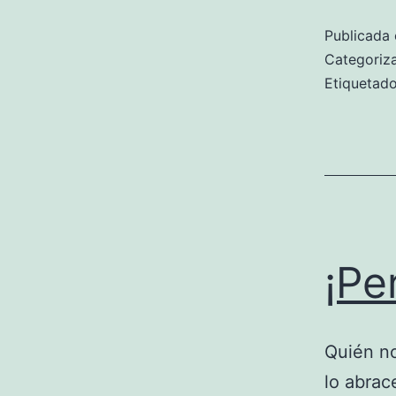
Publicada 
Categori
Etiqueta
¡Pe
Quién no
lo abrac