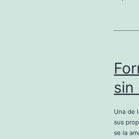
For
sin
Una de l
sus prop
se la am