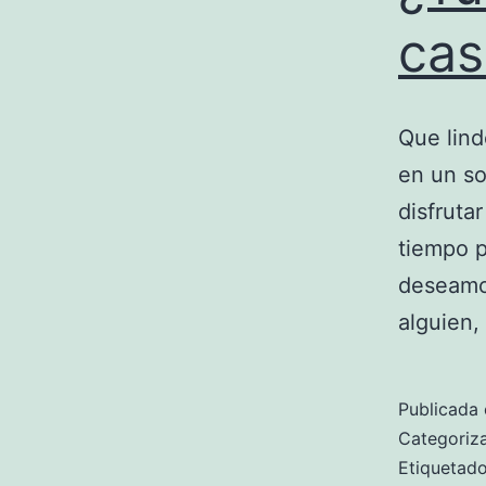
cas
Que lind
en un so
disfruta
tiempo 
deseamos
alguien,
Publicada 
Categori
Etiqueta