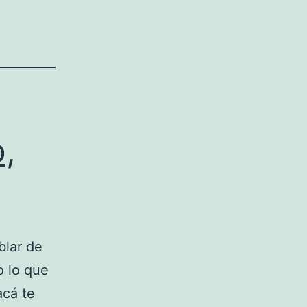
el
color
de
tu
piel
,
blar de
o lo que
acá te