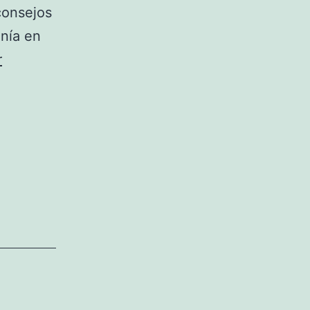
consejos
onía en
r