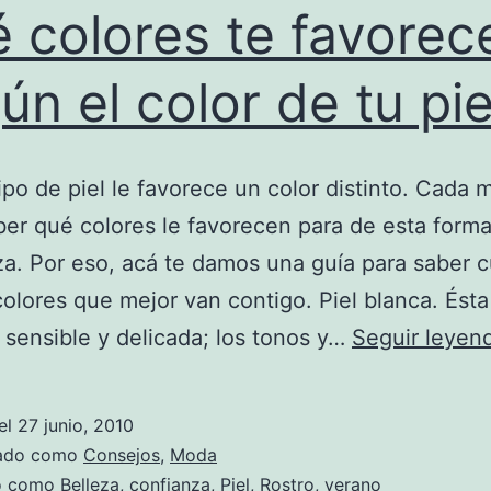
 colores te favorec
ún el color de tu pie
ipo de piel le favorece un color distinto. Cada 
er qué colores le favorecen para de esta forma
za. Por eso, acá te damos una guía para saber c
colores que mejor van contigo. Piel blanca. Ést
 sensible y delicada; los tonos y…
Seguir leyen
el
27 junio, 2010
zado como
Consejos
,
Moda
do como
Belleza
,
confianza
,
Piel
,
Rostro
,
verano