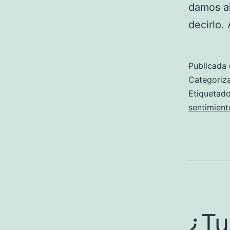
damos al
decirlo
Publicada 
Categori
Etiqueta
sentimient
¿Tu