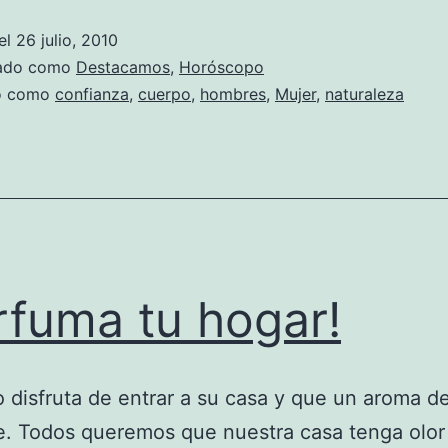
el
26 julio, 2010
zado como
Destacamos
,
Horóscopo
do como
confianza
,
cuerpo
,
hombres
,
Mujer
,
naturaleza
rfuma tu hogar!
 disfruta de entrar a su casa y que un aroma de
e. Todos queremos que nuestra casa tenga olor 