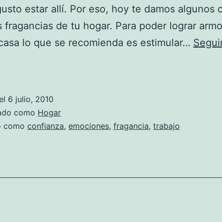
usto estar allí. Por eso, hoy te damos algunos 
s fragancias de tu hogar. Para poder lograr arm
casa lo que se recomienda es estimular…
Segui
¡Perfuma
tu
hogar!
el
6 julio, 2010
zado como
Hogar
do como
confianza
,
emociones
,
fragancia
,
trabajo