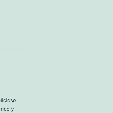
características
de
la
mujer
de
Leo
licioso
rico y