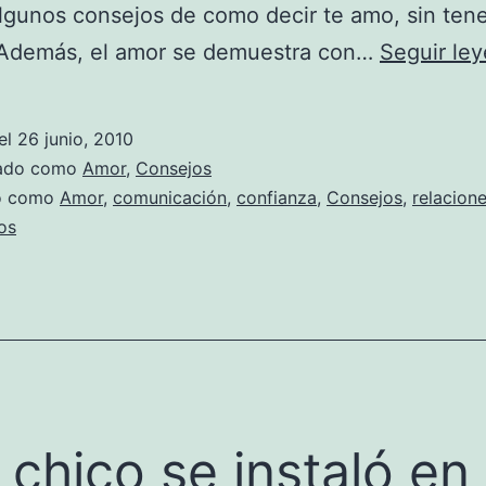
gunos consejos de como decir te amo, sin ten
. Además, el amor se demuestra con…
Seguir le
el
26 junio, 2010
zado como
Amor
,
Consejos
do como
Amor
,
comunicación
,
confianza
,
Consejos
,
relacion
os
 chico se instaló en 