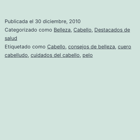
para
cuidar
Publicada el
30 diciembre, 2010
de
Categorizado como
Belleza
,
Cabello
,
Destacados de
nuestro
salud
Etiquetado como
Cabello
,
consejos de belleza
,
cuero
cuero
cabelludo
,
cuidados del cabello
,
pelo
cabelludo