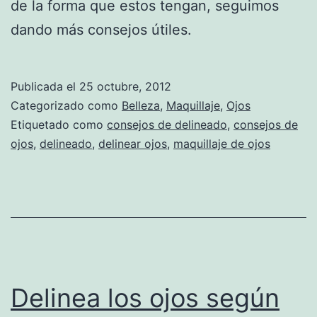
de la forma que estos tengan, seguimos
dando más consejos útiles.
Publicada el
25 octubre, 2012
Categorizado como
Belleza
,
Maquillaje
,
Ojos
Etiquetado como
consejos de delineado
,
consejos de
ojos
,
delineado
,
delinear ojos
,
maquillaje de ojos
Delinea los ojos según