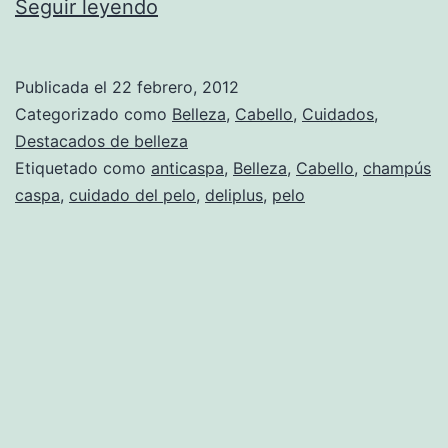
Consejos
Seguir leyendo
para
cabello
Publicada el
22 febrero, 2012
con
Categorizado como
Belleza
,
Cabello
,
Cuidados
,
caspa
Destacados de belleza
Etiquetado como
anticaspa
,
Belleza
,
Cabello
,
champús
caspa
,
cuidado del pelo
,
deliplus
,
pelo