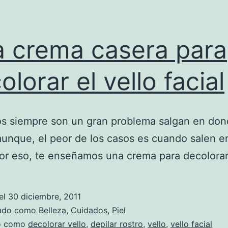
 crema casera para
olorar el vello facial
os siempre son un gran problema salgan en do
aunque, el peor de los casos es cuando salen e
por eso, te enseñamos una crema para decolorar
el
30 diciembre, 2011
zado como
Belleza
,
Cuidados
,
Piel
do como
decolorar vello
,
depilar rostro
,
vello
,
vello facial