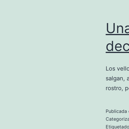
Una
dec
Los vell
salgan, 
rostro, 
Publicada 
Categori
Etiqueta