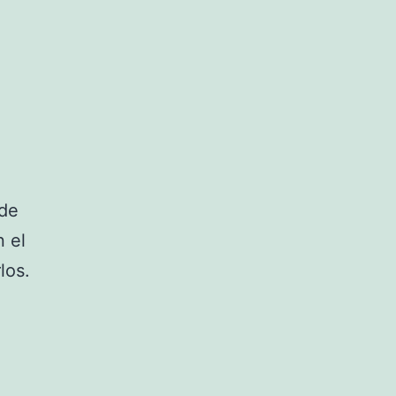
nde
n el
los.