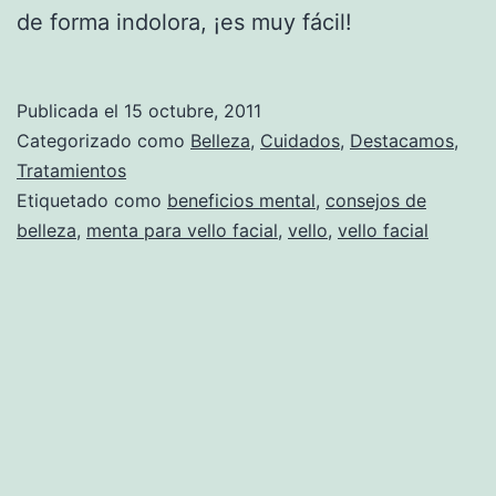
de forma indolora, ¡es muy fácil!
Publicada el
15 octubre, 2011
Categorizado como
Belleza
,
Cuidados
,
Destacamos
,
Tratamientos
Etiquetado como
beneficios mental
,
consejos de
belleza
,
menta para vello facial
,
vello
,
vello facial