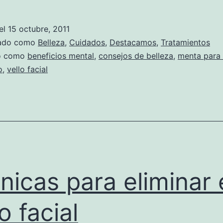
el
15 octubre, 2011
zado como
Belleza
,
Cuidados
,
Destacamos
,
Tratamientos
do como
beneficios mental
,
consejos de belleza
,
menta para 
o
,
vello facial
nicas para eliminar 
o facial