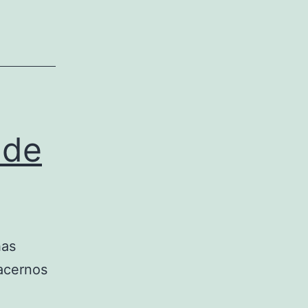
 de
has
acernos