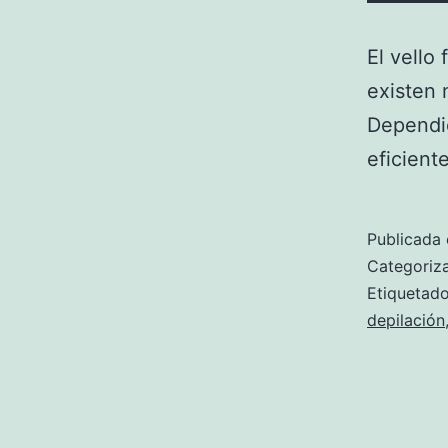
El vello
existen 
Dependie
eficient
Publicada 
Categori
Etiqueta
depilación