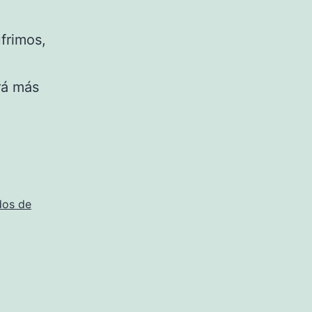
frimos,
rá más
os de