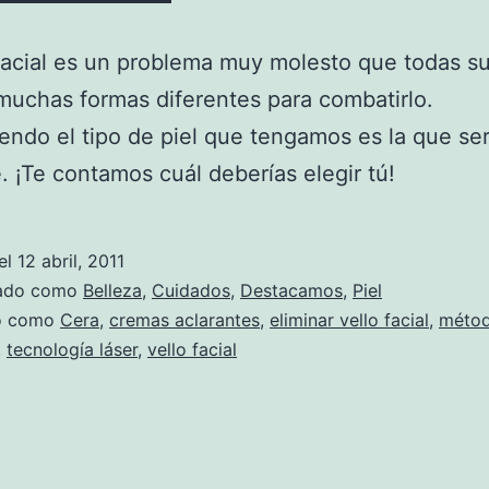
 facial es un problema muy molesto que todas su
muchas formas diferentes para combatirlo.
ndo el tipo de piel que tengamos es la que se
e. ¡Te contamos cuál deberías elegir tú!
el
12 abril, 2011
zado como
Belleza
,
Cuidados
,
Destacamos
,
Piel
do como
Cera
,
cremas aclarantes
,
eliminar vello facial
,
métod
,
tecnología láser
,
vello facial