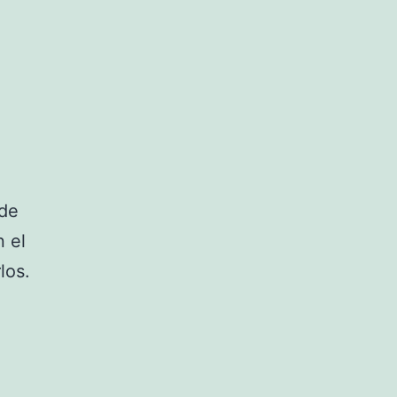
nde
n el
los.