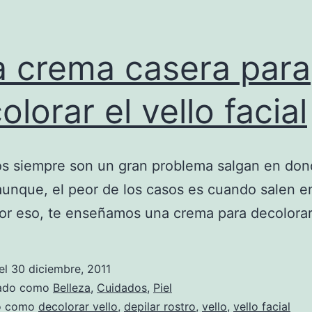
 crema casera para
olorar el vello facial
os siempre son un gran problema salgan en do
aunque, el peor de los casos es cuando salen e
por eso, te enseñamos una crema para decolorar
el
30 diciembre, 2011
zado como
Belleza
,
Cuidados
,
Piel
do como
decolorar vello
,
depilar rostro
,
vello
,
vello facial