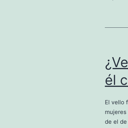
¿Ve
él 
El vello
mujeres
de el de