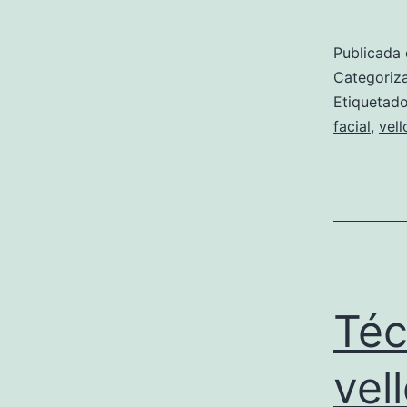
Publicada 
Categori
Etiqueta
facial
,
vell
Téc
vell