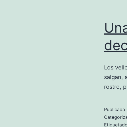
Una
dec
Los vell
salgan, 
rostro, 
Publicada 
Categori
Etiqueta