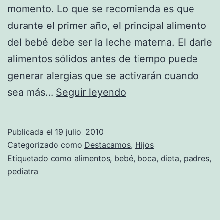
momento. Lo que se recomienda es que
durante el primer año, el principal alimento
del bebé debe ser la leche materna. El darle
alimentos sólidos antes de tiempo puede
generar alergias que se activarán cuando
¿Está
sea más…
Seguir leyendo
listo
el
Publicada el
19 julio, 2010
bebé
Categorizado como
Destacamos
,
Hijos
para
Etiquetado como
alimentos
,
bebé
,
boca
,
dieta
,
padres
,
pediatra
comer
alimentos
sólidos?