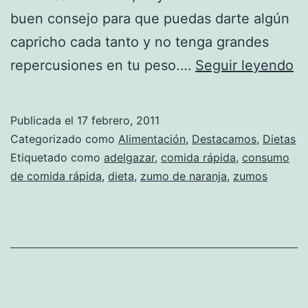
buen consejo para que puedas darte algún
capricho cada tanto y no tenga grandes
Z
repercusiones en tu peso.…
Seguir leyendo
d
na
Publicada el
17 febrero, 2011
co
Categorizado como
Alimentación
,
Destacamos
,
Dietas
la
Etiquetado como
adelgazar
,
comida rápida
,
consumo
de comida rápida
,
dieta
,
zumo de naranja
,
zumos
"F
fo