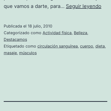
Con
que vamos a darte, para…
Seguir leyendo
par
evit
Publicada el
18 julio, 2010
la
Categorizado como
Actividad física
,
Belleza
,
flac
Destacamos
Etiquetado como
circulación sanguínea
,
cuerpo
,
dieta
,
masaje
,
músculos