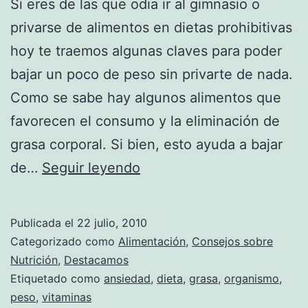
Si eres de las que odia ir al gimnasio o
privarse de alimentos en dietas prohibitivas
hoy te traemos algunas claves para poder
bajar un poco de peso sin privarte de nada.
Como se sabe hay algunos alimentos que
favorecen el consumo y la eliminación de
grasa corporal. Si bien, esto ayuda a bajar
Alimentos
de…
Seguir leyendo
que
ayudan
Publicada el
22 julio, 2010
a
Categorizado como
Alimentación
,
Consejos sobre
quemar
Nutrición
,
Destacamos
Etiquetado como
ansiedad
,
dieta
,
grasa
,
organismo
,
las
peso
,
vitaminas
grasas