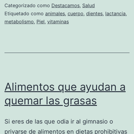
organismo
Categorizado como
Destacamos
,
Salud
necesita
Etiquetado como
animales
,
cuerpo
,
dientes
,
lactancia
,
metabolismo
,
Piel
,
vitaminas
Alimentos que ayudan a
quemar las grasas
Si eres de las que odia ir al gimnasio o
privarse de alimentos en dietas prohibitivas