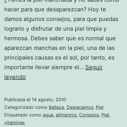
hacer para que desaparezcan? Hoy te
damos algunos consejos, para que puedas
lograrlo y disfrutar de una piel limpia y
hermosa. Debes saber que es normal que
aparezcan manchas en la piel, una de las
principales causas es el sol, por tanto, es
importante llevar siempre el…
Seguir
Adiós
leyendo
a
las
Publicada el
14 agosto, 2010
manchas
Categorizado como
Belleza
,
Destacamos
,
Piel
de
Etiquetado como
agua
,
alimentos
,
Consejos
,
Piel
,
vitaminas
la