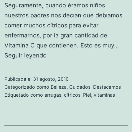
Seguramente, cuando éramos niños
nuestros padres nos decían que debíamos
comer muchos cítricos para evitar
enfermarnos, por la gran cantidad de
Vitamina C que contienen. Esto es muy…
Vitamina
Seguir leyendo
C
para
Publicada el
31 agosto, 2010
eliminar
Categorizado como
Belleza
,
Cuidados
,
Destacamos
las
Etiquetado como
arrugas
,
cítricos
,
Piel
,
vitaminas
arrugas