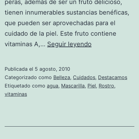
peras, además de ser un fruto delicioso,
tienen innumerables sustancias benéficas,
que pueden ser aprovechadas para el
cuidado de la piel. Este fruto contiene
Mascarilla
vitaminas A,…
Seguir leyendo
de
peras
Publicada el
5 agosto, 2010
para
Categorizado como
Belleza
,
Cuidados
,
Destacamos
una
Etiquetado como
agua
,
Mascarilla
,
Piel
,
Rostro
,
vitaminas
piel
grasa