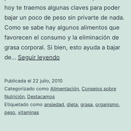
hoy te traemos algunas claves para poder
bajar un poco de peso sin privarte de nada.
Como se sabe hay algunos alimentos que
favorecen el consumo y la eliminación de
grasa corporal. Si bien, esto ayuda a bajar
Alimentos
de…
Seguir leyendo
que
ayudan
Publicada el
22 julio, 2010
a
Categorizado como
Alimentación
,
Consejos sobre
quemar
Nutrición
,
Destacamos
Etiquetado como
ansiedad
,
dieta
,
grasa
,
organismo
,
las
peso
,
vitaminas
grasas