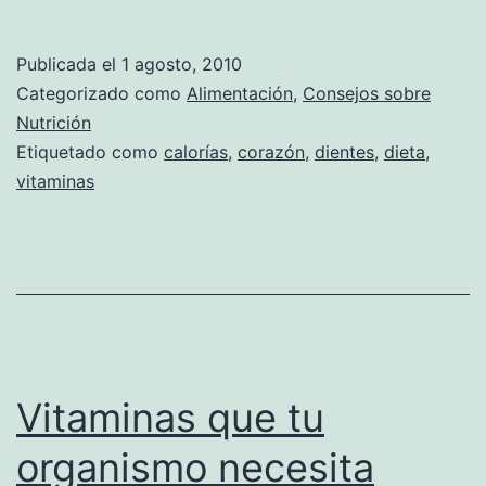
qué
es
Publicada el
1 agosto, 2010
bueno
Categorizado como
Alimentación
,
Consejos sobre
comer
Nutrición
Etiquetado como
calorías
,
corazón
,
dientes
,
dieta
,
manzana?
vitaminas
Vitaminas que tu
organismo necesita