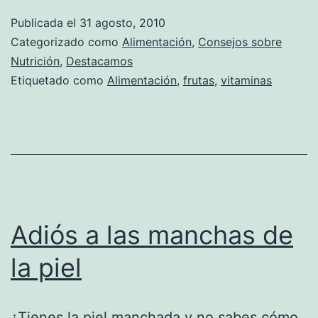
mejor
Publicada el
31 agosto, 2010
entera
Categorizado como
Alimentación
,
Consejos sobre
Nutrición
,
Destacamos
Etiquetado como
Alimentación
,
frutas
,
vitaminas
Adiós a las manchas de
la piel
¿Tienes la piel manchada y no sabes cómo