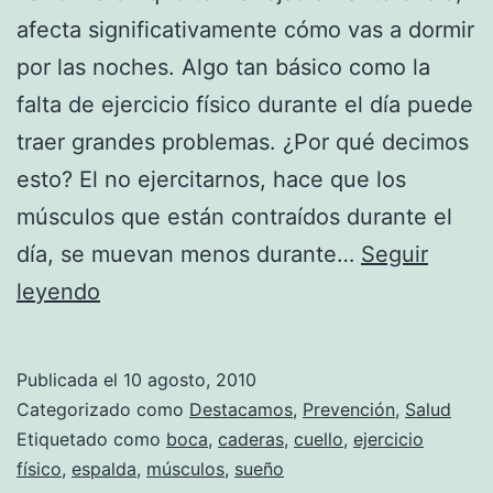
afecta significativamente cómo vas a dormir
por las noches. Algo tan básico como la
falta de ejercicio físico durante el día puede
traer grandes problemas. ¿Por qué decimos
esto? El no ejercitarnos, hace que los
músculos que están contraídos durante el
día, se muevan menos durante…
Seguir
Posiciones
leyendo
para
dormir
Publicada el
10 agosto, 2010
sin
Categorizado como
Destacamos
,
Prevención
,
Salud
lastimar
Etiquetado como
boca
,
caderas
,
cuello
,
ejercicio
físico
,
espalda
,
músculos
,
sueño
la