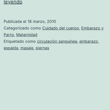
Las
leyendo
ventajas
de
Publicada el
18 marzo, 2010
los
Categorizado como
Cuidado del cuerpo
,
Embarazo y
masajes
Parto
,
Maternidad
Etiquetado como
circulación sanguínea
,
embarazo
,
para
espalda
,
masaje
,
piernas
mujeres
embarazadas