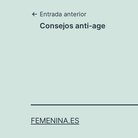
Navegación
Entrada anterior
Consejos anti-age
de
entradas
FEMENINA.ES