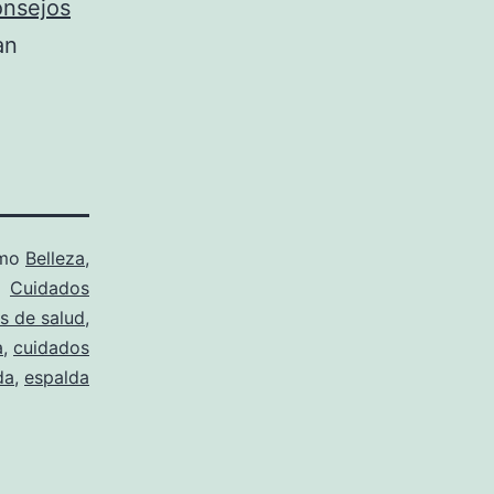
onsejos
an
omo
Belleza
,
Cuidados
s de salud
,
a
,
cuidados
da
,
espalda