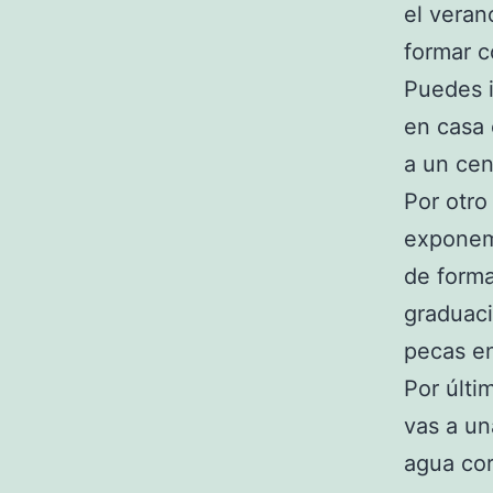
el veran
formar c
Puedes i
en casa 
a un cen
Por otro
exponemo
de forma
graduaci
pecas en
Por últi
vas a un
agua cor