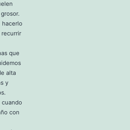
uelen
grosor.
, hacerlo
recurrir
nas que
cuidemos
e alta
s y
os.
y cuando
baño con