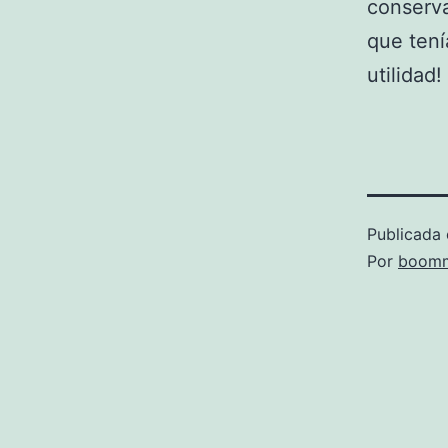
conserva
que tení
utilidad!
Publicada 
Por
boomm