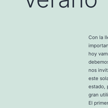
Con la l
importa
hoy vamo
debemos 
nos invit
este sol
estado, 
gran util
El prime