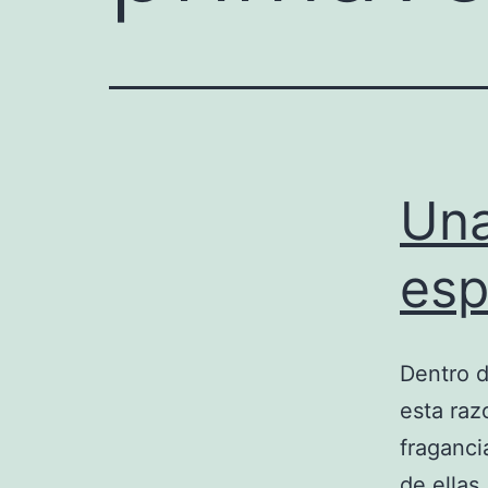
Una
esp
Dentro d
esta ra
fraganci
de ellas.