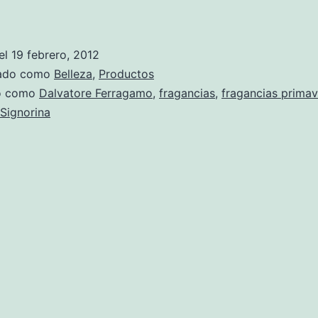
el
19 febrero, 2012
zado como
Belleza
,
Productos
do como
Dalvatore Ferragamo
,
fragancias
,
fragancias primav
Signorina