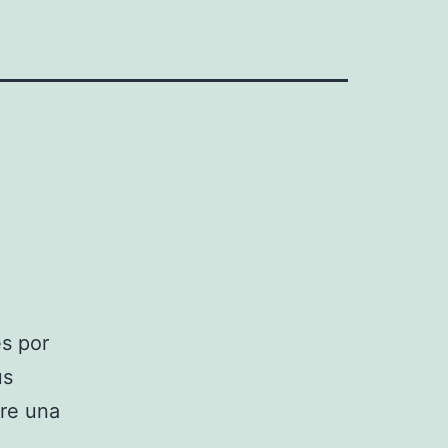
es por
us
bre una