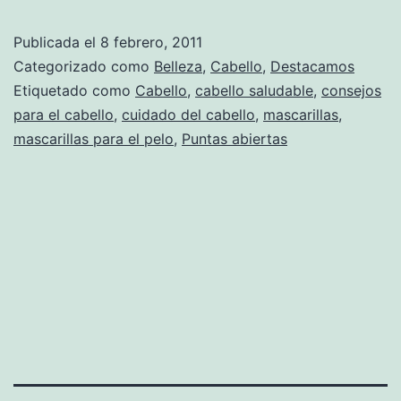
especial
Publicada el
8 febrero, 2011
para
Categorizado como
Belleza
,
Cabello
,
Destacamos
las
Etiquetado como
Cabello
,
cabello saludable
,
consejos
para el cabello
,
cuidado del cabello
,
mascarillas
,
puntas
mascarillas para el pelo
,
Puntas abiertas
abiertas