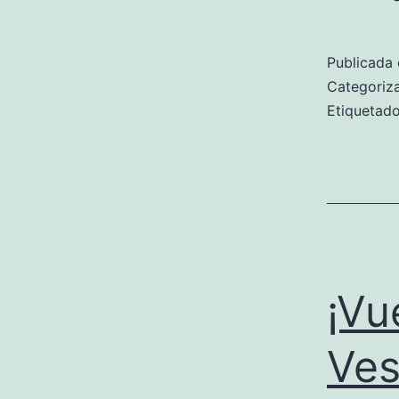
Publicada 
Categori
Etiqueta
¡Vu
Ves