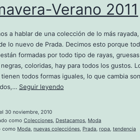
mavera-Verano 2011
s a hablar de una colección de lo más rayada, 
 de lo nuevo de Prada. Decimos esto porque to
están formadas por todo tipo de rayas, gruesas 
 negras, coloridas, hay para todos los gustos. L
 tienen todos formas iguales, lo que cambia son
Colección
ados,…
Seguir leyendo
Prada
para
el
30 noviembre, 2010
Primavera-
zado como
Colecciones
,
Destacamos
,
Moda
Verano
do como
Moda
,
nuevas colecciónes
,
Prada
,
ropa
,
tendencia
2011