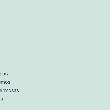
para
ismos
hermosas
ra