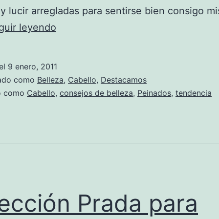
y lucir arregladas para sentirse bien consigo m
Peinados
guir leyendo
fáciles
para
el
9 enero, 2011
cuando
zado como
Belleza
,
Cabello
,
Destacamos
tenemos
do como
Cabello
,
consejos de belleza
,
Peinados
,
tendencia
poco
tiempo
ección Prada para