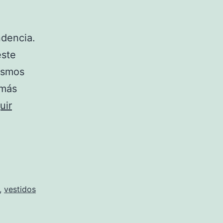
ndencia.
este
ismos
 más
uir
,
vestidos