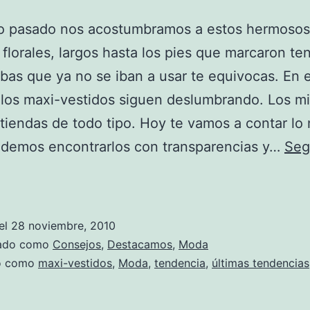
no pasado nos acostumbramos a estos hermosos
 florales, largos hasta los pies que marcaron te
bas que ya no se iban a usar te equivocas. En 
 los maxi-vestidos siguen deslumbrando. Los m
tiendas de todo tipo. Hoy te vamos a contar lo
odemos encontrarlos con transparencias y…
Seg
¡Vuelven
los
Maxi-
el
28 noviembre, 2010
Vestidos!
zado como
Consejos
,
Destacamos
,
Moda
do como
maxi-vestidos
,
Moda
,
tendencia
,
últimas tendencias