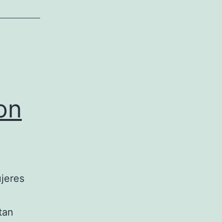
on
jeres
tan