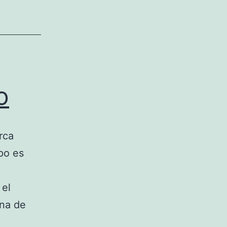
o
rca
mpo es
 el
Una de