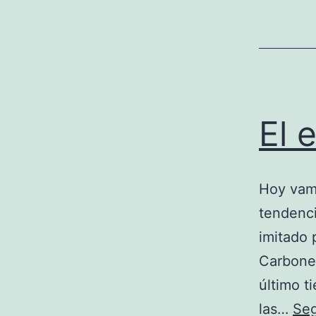
El 
Hoy vamo
tendenci
imitado 
Carboner
último t
las…
Seg