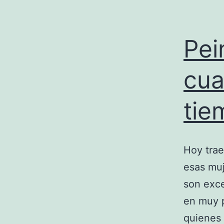
Pei
cua
tie
Hoy tra
esas mu
son exce
en muy 
quienes 