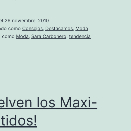
estilo
Sara
el
29 noviembre, 2010
Carbonero
zado como
Consejos
,
Destacamos
,
Moda
do como
Moda
,
Sara Carbonero
,
tendencia
elven los Maxi-
tidos!