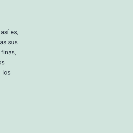
así es,
das sus
finas,
os
 los