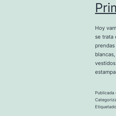
Pri
Hoy vamo
se trata
prendas 
blancas,
vestidos
estamp
Publicada 
Categori
Etiqueta