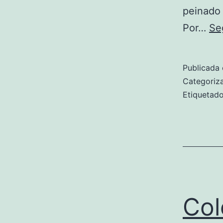
peinado 
Por…
Se
Publicada 
Categori
Etiqueta
Col