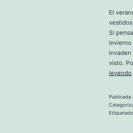
El vera
vestidos
Si pensa
invierno
invaden 
visto. P
leyendo
Publicada 
Categori
Etiqueta