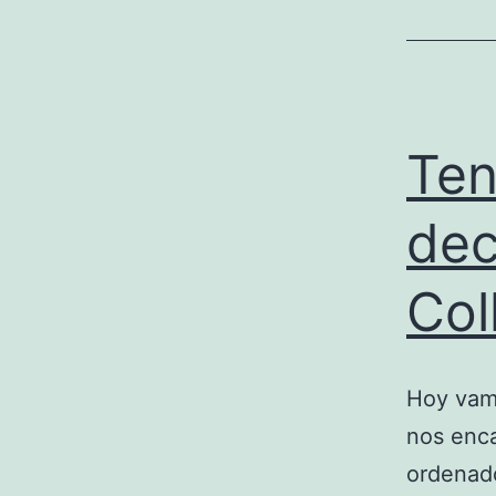
Ten
dec
Col
Hoy vamo
nos enca
ordenado