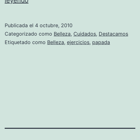
leyendo
para
reducir
Publicada el
4 octubre, 2010
la
Categorizado como
Belleza
,
Cuidados
,
Destacamos
papada
Etiquetado como
Belleza
,
ejercicios
,
papada