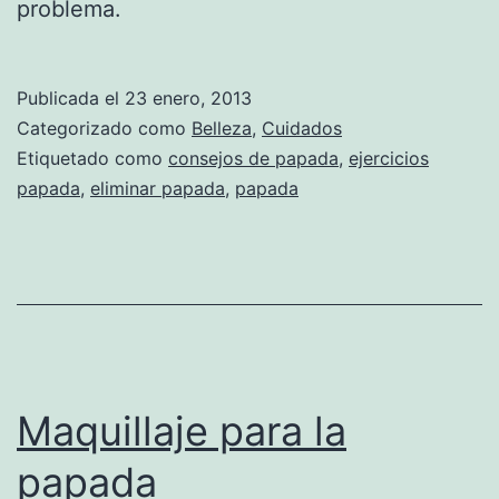
problema.
Publicada el
23 enero, 2013
Categorizado como
Belleza
,
Cuidados
Etiquetado como
consejos de papada
,
ejercicios
papada
,
eliminar papada
,
papada
Maquillaje para la
papada