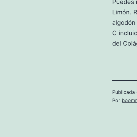
Puedes r
Limón. R
algodón 
C inclui
del Colá
Publicada 
Por
boomm