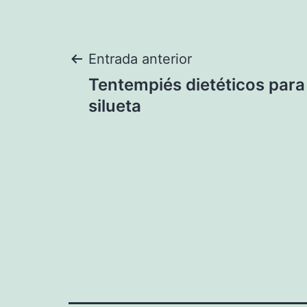
Navegación
Entrada anterior
Tentempiés dietéticos para
de
silueta
entradas