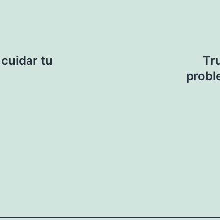
 cuidar tu
Tr
probl