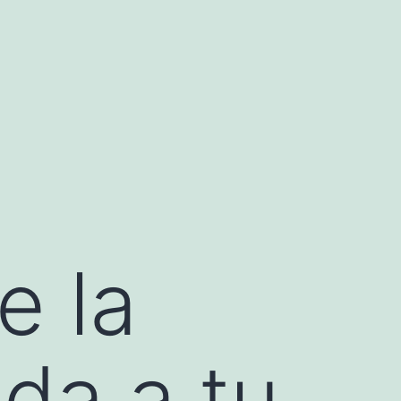
e la
nda a tu