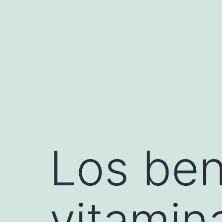
Saltar
al
contenido
Los ben
vitamina