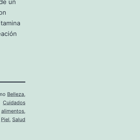
 de un
con
itamina
eación
omo
Belleza
,
Cuidados
o
alimentos
,
,
Piel
,
Salud