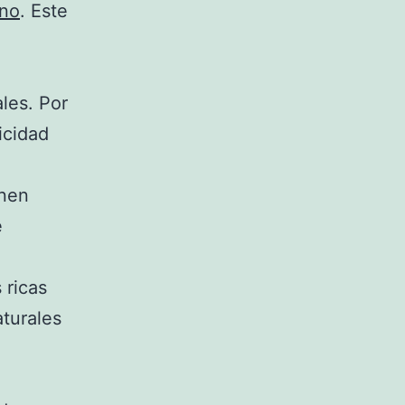
no
. Este
ales. Por
icidad
enen
e
 ricas
aturales