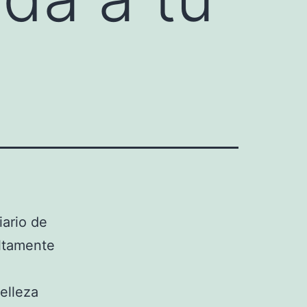
iario de
altamente
elleza