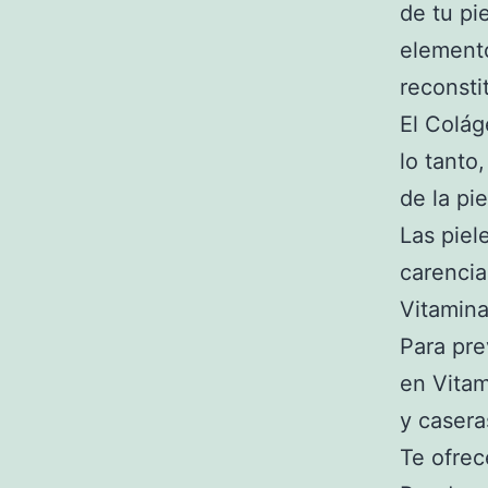
de tu pi
elemento
reconstit
El Colág
lo tanto
de la pie
Las piel
carencia
Vitamina
Para pre
en Vitam
y casera
Te ofrec