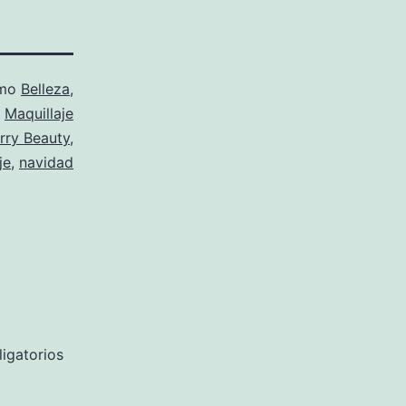
omo
Belleza
,
Maquillaje
rry Beauty
,
je
,
navidad
igatorios