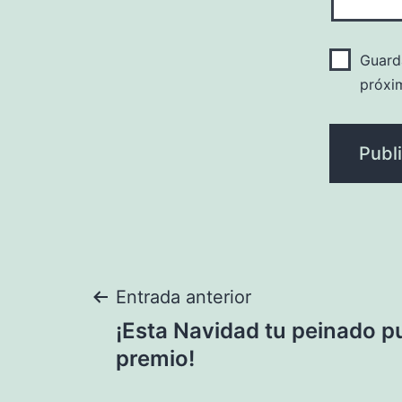
Guard
próxi
Navegación
Entrada anterior
¡Esta Navidad tu peinado 
de
premio!