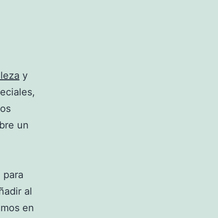
lleza
y
eciales,
tos
bre un
 para
ñadir al
vamos en