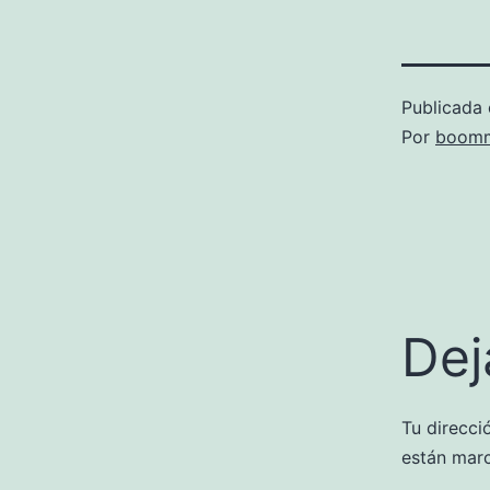
Publicada 
Por
boomm
Dej
Tu direcci
están mar