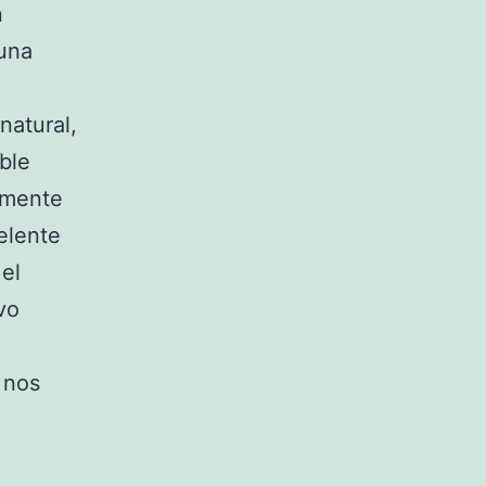
n
 una
natural,
ble
almente
elente
 el
vo
 nos