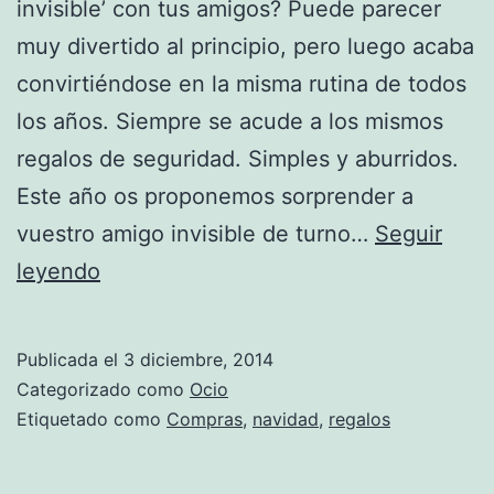
invisible’ con tus amigos? Puede parecer
muy divertido al principio, pero luego acaba
convirtiéndose en la misma rutina de todos
los años. Siempre se acude a los mismos
regalos de seguridad. Simples y aburridos.
Este año os proponemos sorprender a
vuestro amigo invisible de turno…
Seguir
Ideas
leyendo
originales
para
Publicada el
3 diciembre, 2014
el
Categorizado como
Ocio
‘amigo
Etiquetado como
Compras
,
navidad
,
regalos
invisible’