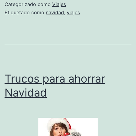
la
Categorizado como
Viajes
Navidad
Etiquetado como
navidad
,
viajes
con
niños
Trucos para ahorrar
Navidad