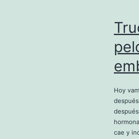
Tru
pel
em
Hoy vam
después 
después 
hormonal
cae y in