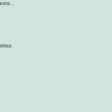
 este…
elleza
,