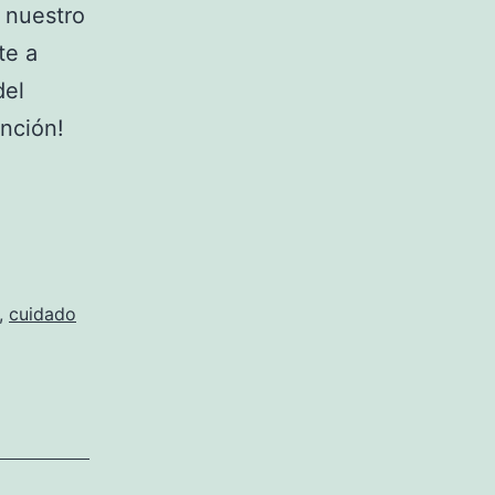
 nuestro
te a
del
ención!
a
,
cuidado