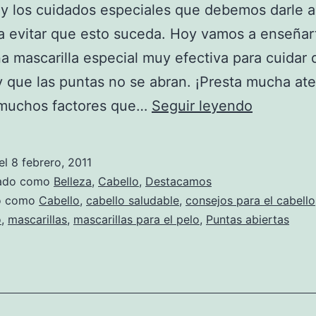
 y los cuidados especiales que debemos darle a
a evitar que esto suceda. Hoy vamos a enseñar
a mascarilla especial muy efectiva para cuidar 
y que las puntas no se abran. ¡Presta mucha at
Una
 muchos factores que…
Seguir leyendo
mascarill
especial
el
8 febrero, 2011
para
zado como
Belleza
,
Cabello
,
Destacamos
las
do como
Cabello
,
cabello saludable
,
consejos para el cabello
o
,
mascarillas
,
mascarillas para el pelo
,
Puntas abiertas
puntas
abiertas