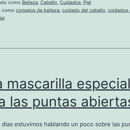
zado como
Belleza
,
Cabello
,
Cuidados
,
Piel
do como
consejos de belleza
,
cuidado del cabello
,
cuidados d
iel
 mascarilla especia
a las puntas abierta
 días estuvimos hablando un poco sobre las pu