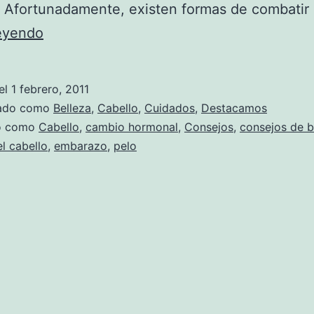
 Afortunadamente, existen formas de combatir
Trucos
leyendo
para
cuidar
el
1 febrero, 2011
del
zado como
Belleza
,
Cabello
,
Cuidados
,
Destacamos
pelo
do como
Cabello
,
cambio hormonal
,
Consejos
,
consejos de b
l cabello
,
embarazo
,
pelo
después
del
embarazo