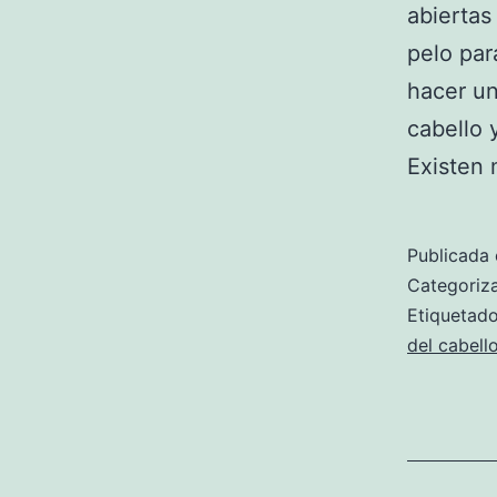
abiertas
pelo par
hacer un
cabello 
Existen
Publicada 
Categori
Etiqueta
del cabell