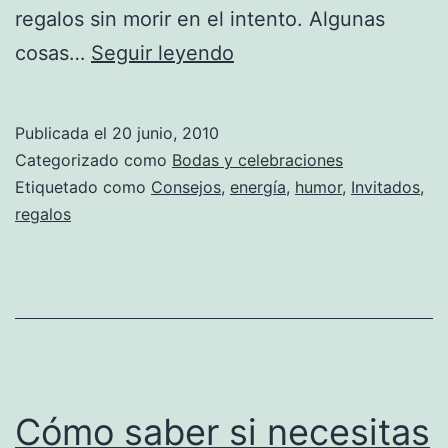
regalos sin morir en el intento. Algunas
Cómo
cosas…
Seguir leyendo
hacer
la
Publicada el
20 junio, 2010
lista
Categorizado como
Bodas y celebraciones
de
Etiquetado como
Consejos
,
energía
,
humor
,
Invitados
,
regalos
boda
sin
morir
en
el
intento
Cómo saber si necesitas