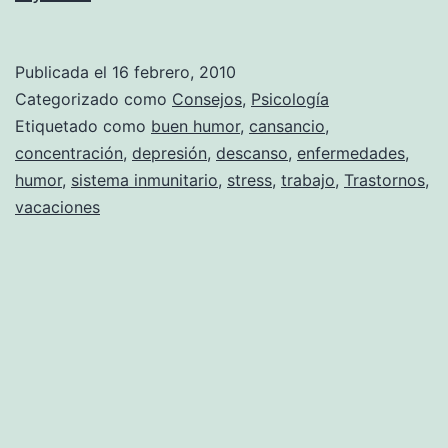
saber
si
Publicada el
16 febrero, 2010
necesitas
Categorizado como
Consejos
,
Psicología
vacaciones
Etiquetado como
buen humor
,
cansancio
,
concentración
,
depresión
,
descanso
,
enfermedades
,
¡ya!
humor
,
sistema inmunitario
,
stress
,
trabajo
,
Trastornos
,
vacaciones