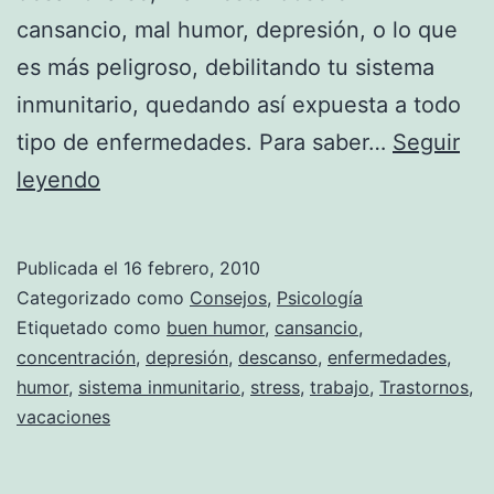
cansancio, mal humor, depresión, o lo que
es más peligroso, debilitando tu sistema
inmunitario, quedando así expuesta a todo
tipo de enfermedades. Para saber…
Seguir
Cómo
leyendo
saber
si
Publicada el
16 febrero, 2010
necesitas
Categorizado como
Consejos
,
Psicología
vacaciones
Etiquetado como
buen humor
,
cansancio
,
concentración
,
depresión
,
descanso
,
enfermedades
,
¡ya!
humor
,
sistema inmunitario
,
stress
,
trabajo
,
Trastornos
,
vacaciones