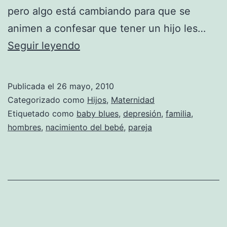
pero algo está cambiando para que se
animen a confesar que tener un hijo les…
baby
Seguir leyendo
blues,
síndrome
Publicada el
26 mayo, 2010
posparto
Categorizado como
Hijos
,
Maternidad
masculino
Etiquetado como
baby blues
,
depresión
,
familia
,
hombres
,
nacimiento del bebé
,
pareja