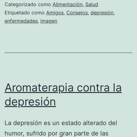
tra
Categorizado como
Alimentación
,
Salud
ali
Etiquetado como
Amigos
,
Consejos
,
depresión
,
enfermedades
,
imagen
Aromaterapia contra la
depresión
La depresión es un estado alterado del
humor, sufrido por gran parte de las