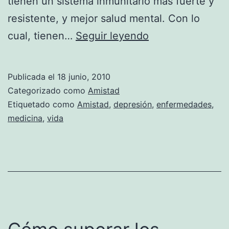
tienen un sistema inmunitario más fuerte y
resistente, y mejor salud mental. Con lo
Tener
cual, tienen…
Seguir leyendo
amigos
alarga
Publicada el
18 junio, 2010
la
Categorizado como
Amistad
vida
Etiquetado como
Amistad
,
depresión
,
enfermedades
,
medicina
,
vida