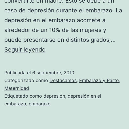
convertirte en madre. Esto se debe a un
caso de depresión durante el embarazo. La
depresión en el embarazo acomete a
alrededor de un 10% de las mujeres y
puede presentarse en distintos grados,…
La
Seguir leyendo
depresión
en
Publicada el
6 septiembre, 2010
el
Categorizado como
Destacamos
,
Embarazo y Parto
,
embarazo
Maternidad
Etiquetado como
depresión
,
depresión en el
embarazo
,
embarazo