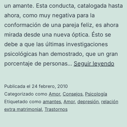
un amante. Esta conducta, catalogada hasta
ahora, como muy negativa para la
conformación de una pareja feliz, es ahora
mirada desde una nueva óptica. Ésto se
debe a que las últimas investigaciones
psicológicas han demostrado, que un gran
Un
porcentaje de personas…
Seguir leyendo
aman
la
Publicada el
24 febrero, 2010
solu
Categorizado como
Amor
,
Consejos
,
Psicología
para
Etiquetado como
amantes
,
Amor
,
depresión
,
relación
extra matrimonial
,
Trastornos
todo
los