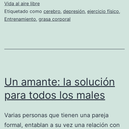
para
Vida al aire libre
Etiquetado como
cerebro
,
depresión
,
ejercicio físico
,
tu
Entrenamiento
,
grasa corporal
cue
y
tu
men
Un amante: la solución
para todos los males
Varias personas que tienen una pareja
formal, entablan a su vez una relación con