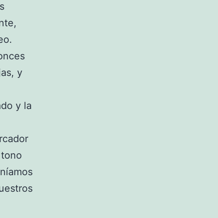
s
nte,
eo.
tonces
as, y
do y la
arcador
 tono
eníamos
uestros