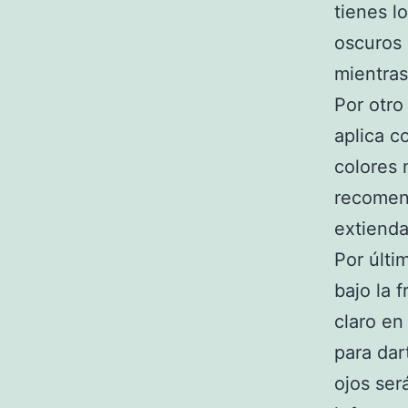
tienes l
oscuros 
mientras
Por otro
aplica c
colores 
recomen
extienda
Por últi
bajo la 
claro en 
para dar
ojos se