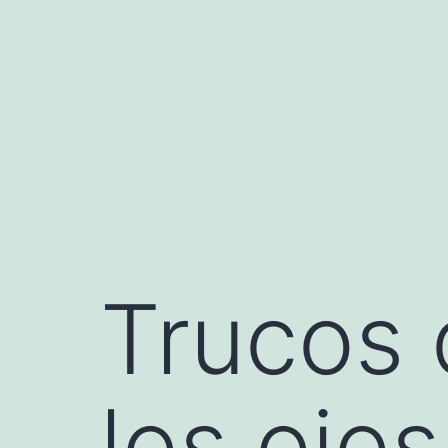
Saltar
al
contenido
Trucos 
los ojos