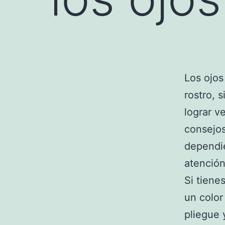
Los ojos
rostro,
lograr v
consejos
dependie
atención
Si tiene
un color
pliegue 