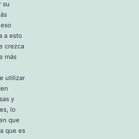
r su
más
ueso
a a esto
ue crezca
re más
 utilizar
den
sas y
es, lo
cen que
ya que es