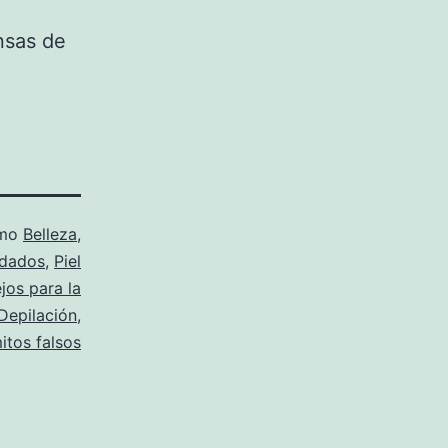
nsas de
omo
Belleza
,
dados
,
Piel
jos para la
Depilación
,
itos falsos