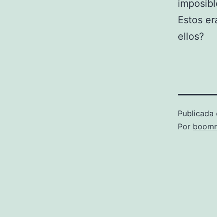
imposibl
Estos er
ellos?
Publicada 
Por
boomm