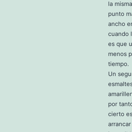
la misma
punto má
ancho en
cuando l
es que u
menos pe
tiempo.
Un segun
esmalte
amarille
por tant
cierto e
arrancar