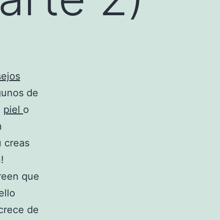
ejos
gunos de
a
piel
o
n
u creas
!
creen que
ello
 crece de