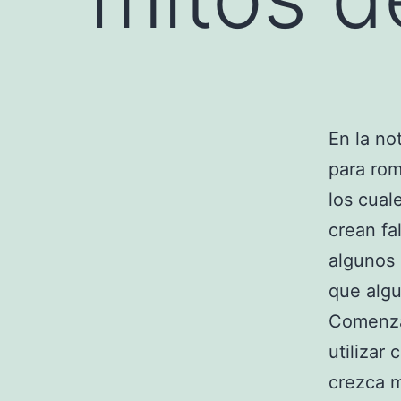
En la no
para rom
los cual
crean fa
algunos 
que algu
Comenza
utilizar
crezca m