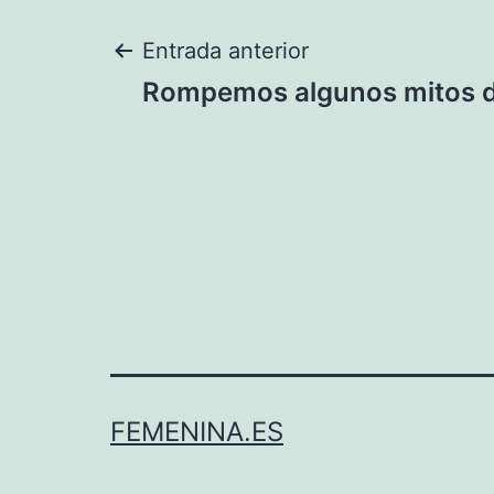
Navegación
Entrada anterior
Rompemos algunos mitos de
de
entradas
FEMENINA.ES