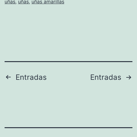
uñas
,
uñas
,
uñas amarillas
Paginación
Entradas
Entradas
de
entradas