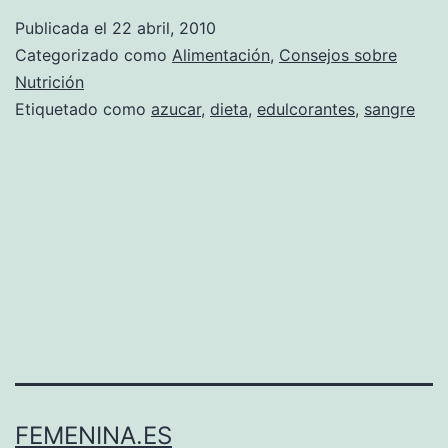
para
Publicada el
22 abril, 2010
tu
Categorizado como
Alimentación
,
Consejos sobre
dieta
Nutrición
Etiquetado como
azucar
,
dieta
,
edulcorantes
,
sangre
FEMENINA.ES