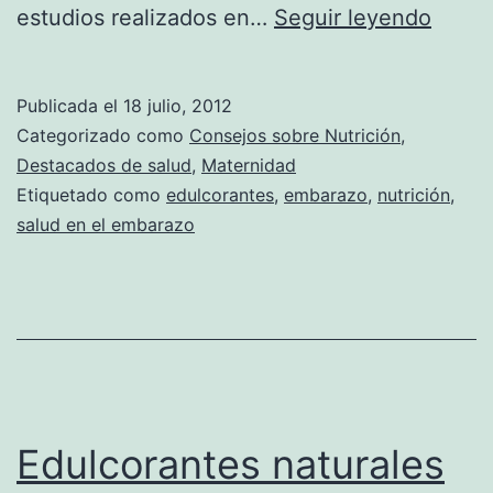
Edulc
estudios realizados en…
Seguir leyendo
una
buen
Publicada el
18 julio, 2012
opció
Categorizado como
Consejos sobre Nutrición
,
si
Destacados de salud
,
Maternidad
Etiquetado como
edulcorantes
,
embarazo
,
nutrición
,
estás
salud en el embarazo
emba
Edulcorantes naturales