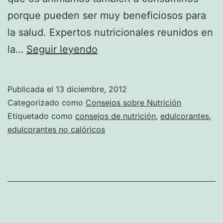
porque pueden ser muy beneficiosos para
la salud. Expertos nutricionales reunidos en
La
la…
Seguir leyendo
importancia
de
Publicada el
13 diciembre, 2012
los
Categorizado como
Consejos sobre Nutrición
edulcorantes
Etiquetado como
consejos de nutrición
,
edulcorantes
,
edulcorantes no calóricos
no
calóricos
en
la
alimentación