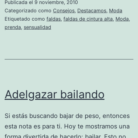
Publicada el
9 noviembre, 2010
cintura
Categorizado como
Consejos
,
Destacamos
,
Moda
Etiquetado como
faldas
,
faldas de cintura alta
,
Moda
,
prenda
,
sensualidad
Adelgazar bailando
Si estás buscando bajar de peso, entonces
esta nota es para ti. Hoy te mostramos una
forma divertida de hacerlo: bailar. Esto no