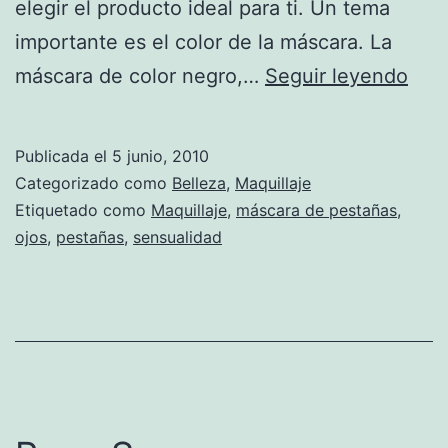
elegir el producto ideal para ti. Un tema
importante es el color de la máscara. La
Apr
máscara de color negro,…
Seguir leyendo
a
eleg
Publicada el
5 junio, 2010
la
Categorizado como
Belleza
,
Maquillaje
más
Etiquetado como
Maquillaje
,
máscara de pestañas
,
ojos
,
pestañas
,
sensualidad
de
pes
idea
para
ti