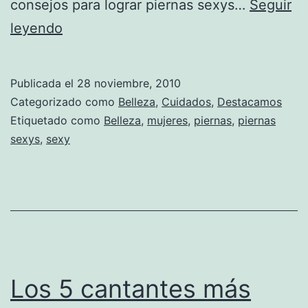
consejos para lograr piernas sexys…
Seguir
Consejos
leyendo
para
lograr
Publicada el
28 noviembre, 2010
piernas
Categorizado como
Belleza
,
Cuidados
,
Destacamos
sexys
Etiquetado como
Belleza
,
mujeres
,
piernas
,
piernas
sexys
,
sexy
Los 5 cantantes más