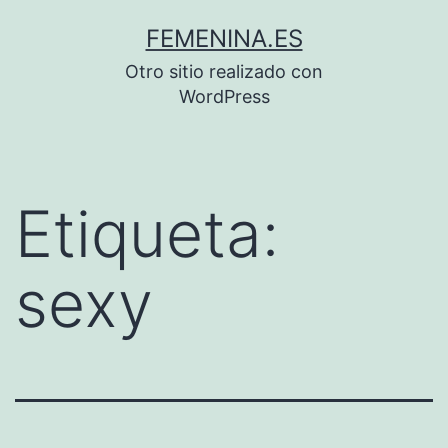
Saltar
FEMENINA.ES
al
Otro sitio realizado con
contenido
WordPress
Etiqueta:
sexy