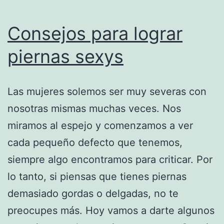
Consejos para lograr
piernas sexys
Las mujeres solemos ser muy severas con
nosotras mismas muchas veces. Nos
miramos al espejo y comenzamos a ver
cada pequeño defecto que tenemos,
siempre algo encontramos para criticar. Por
lo tanto, si piensas que tienes piernas
demasiado gordas o delgadas, no te
preocupes más. Hoy vamos a darte algunos