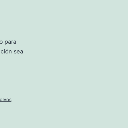
o para
ación sea
olvos