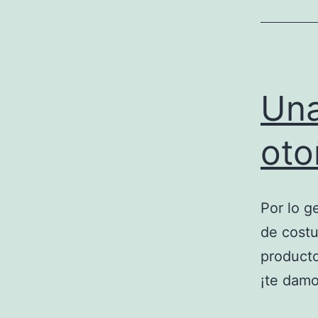
Una
oto
Por lo g
de costu
producto
¡te damo