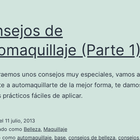
sejos de
omaquillaje (Parte 1
traemos unos consejos muy especiales, vamos a
e a automaquillarte de la mejor forma, te damo
 prácticos fáciles de aplicar.
el
11 julio, 2013
zado como
Belleza
,
Maquillaje
do como
automaquillaje
,
base
,
consejos de belleza
,
consejos