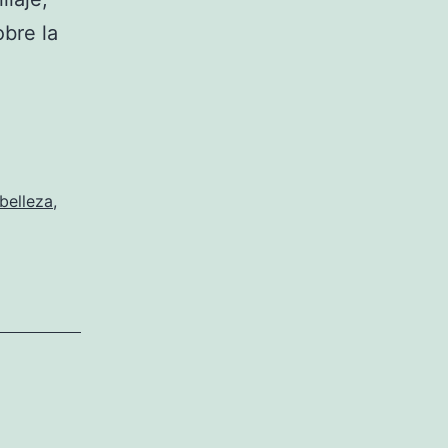
bre la
belleza
,