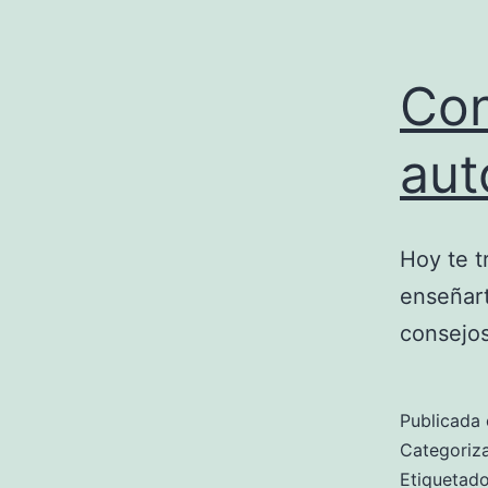
Con
aut
Hoy te 
enseñart
consejos
Publicada 
Categori
Etiqueta