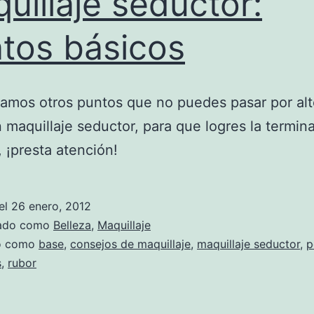
uillaje seductor:
tos básicos
amos otros puntos que no puedes pasar por alt
n maquillaje seductor, para que logres la termin
, ¡presta atención!
el
26 enero, 2012
zado como
Belleza
,
Maquillaje
do como
base
,
consejos de maquillaje
,
maquillaje seductor
,
p
s
,
rubor