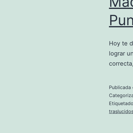
Maq
Pun
Hoy te d
lograr u
correcta
Publicada 
Categori
Etiqueta
traslucido