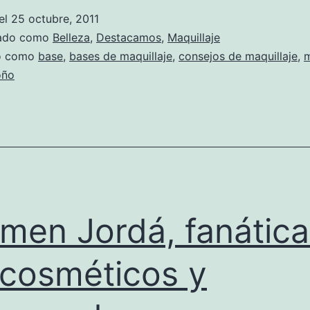
el
25 octubre, 2011
zado como
Belleza
,
Destacamos
,
Maquillaje
do como
base
,
bases de maquillaje
,
consejos de maquillaje
,
m
oño
men Jordá, fanática
 cosméticos y