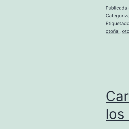
Publicada 
Categori
Etiqueta
otoñal
,
ot
Car
los