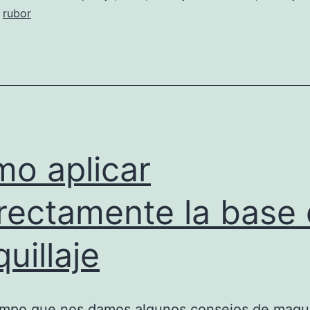
,
rubor
o aplicar
rectamente la base
uillaje
mpo que nos damos algunos consejos de maquil