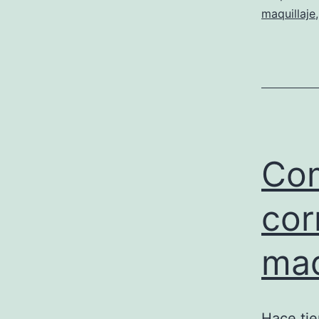
maquillaje
Com
cor
maq
Hace tie