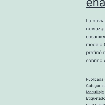
en
La novia
noviazgo
casamien
modelo C
prefirió
sobrino
Publicada 
Categori
Maquillaje
Etiqueta
para pest