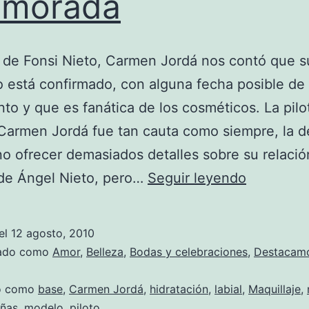
amorada
 de Fonsi Nieto, Carmen Jordá nos contó que s
 está confirmado, con alguna fecha posible de
to y que es fanática de los cosméticos. La pilo
armen Jordá fue tan cauta como siempre, la d
 no ofrecer demasiados detalles sobre su relació
Carmen
 de Ángel Nieto, pero…
Seguir leyendo
Jordá,
fanática
el
12 agosto, 2010
de
zado como
Amor
,
Belleza
,
Bodas y celebraciones
,
Destacam
los
do como
base
,
Carmen Jordá
,
hidratación
,
labial
,
Maquillaje
,
cosmétic
añas
,
modelo
,
piloto