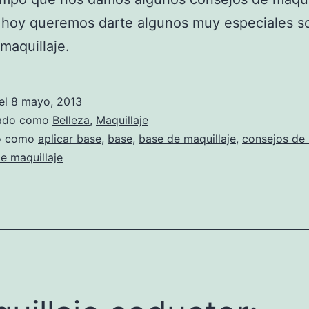
 hoy queremos darte algunos muy especiales so
maquillaje.
el
8 mayo, 2013
zado como
Belleza
,
Maquillaje
do como
aplicar base
,
base
,
base de maquillaje
,
consejos de 
e maquillaje