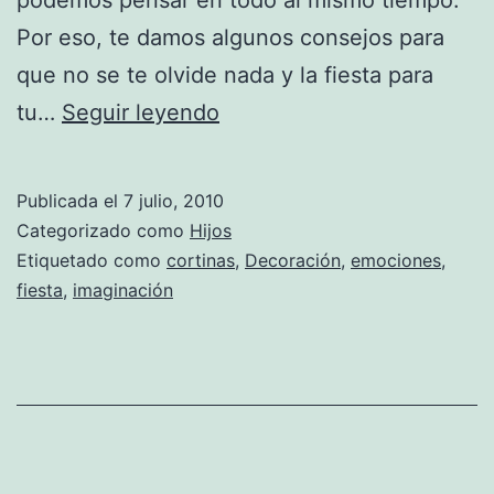
Por eso, te damos algunos consejos para
que no se te olvide nada y la fiesta para
Qué
tu…
Seguir leyendo
cosas
no
Publicada el
7 julio, 2010
olvidar
Categorizado como
Hijos
en
Etiquetado como
cortinas
,
Decoración
,
emociones
,
fiesta
,
imaginación
una
fiesta
infantil