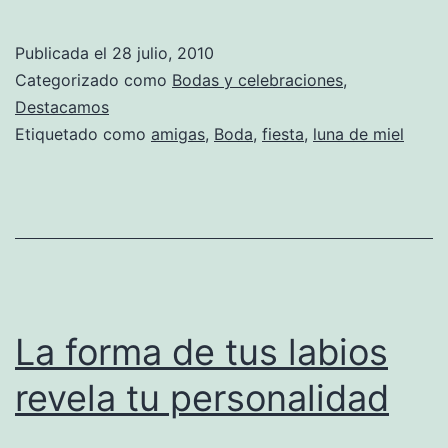
bajar
los
Publicada el
28 julio, 2010
costes
Categorizado como
Bodas y celebraciones
,
de
Destacamos
Etiquetado como
amigas
,
Boda
,
fiesta
,
luna de miel
la
boda
La forma de tus labios
revela tu personalidad