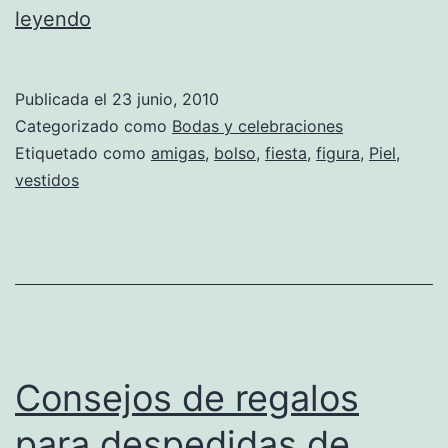
Consejos
leyendo
para
que
Publicada el
23 junio, 2010
la
Categorizado como
Bodas y celebraciones
prueba
Etiquetado como
amigas
,
bolso
,
fiesta
,
figura
,
Piel
,
vestidos
de
vestido
sea
exitosa
Consejos de regalos
para despedidas de