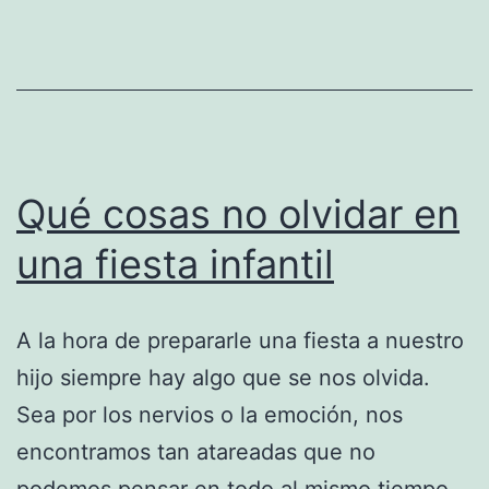
revela
tu
personalidad
Qué cosas no olvidar en
una fiesta infantil
A la hora de prepararle una fiesta a nuestro
hijo siempre hay algo que se nos olvida.
Sea por los nervios o la emoción, nos
encontramos tan atareadas que no
podemos pensar en todo al mismo tiempo.