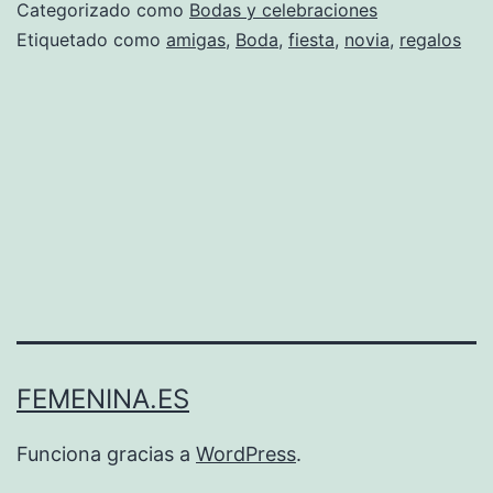
par
Categorizado como
Bodas y celebraciones
des
Etiquetado como
amigas
,
Boda
,
fiesta
,
novia
,
regalos
de
sol
FEMENINA.ES
Funciona gracias a
WordPress
.