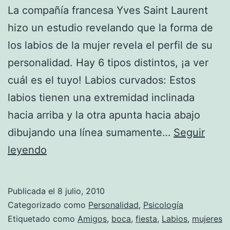
La compañía francesa Yves Saint Laurent
hizo un estudio revelando que la forma de
los labios de la mujer revela el perfil de su
personalidad. Hay 6 tipos distintos, ¡a ver
cuál es el tuyo! Labios curvados: Estos
labios tienen una extremidad inclinada
hacia arriba y la otra apunta hacia abajo
dibujando una línea sumamente…
Seguir
La
leyendo
forma
de
Publicada el
8 julio, 2010
tus
Categorizado como
Personalidad
,
Psicología
labios
Etiquetado como
Amigos
,
boca
,
fiesta
,
Labios
,
mujeres