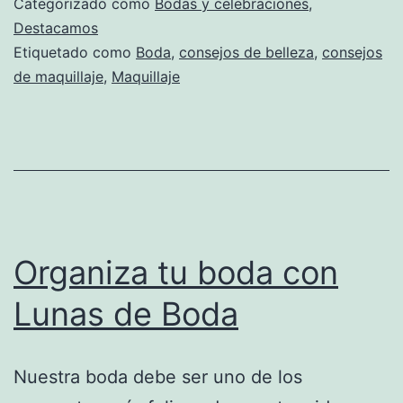
Categorizado como
Bodas y celebraciones
,
en
Destacamos
Etiquetado como
Boda
,
consejos de belleza
,
consejos
tu
de maquillaje
,
Maquillaje
boda
Organiza tu boda con
Lunas de Boda
Nuestra boda debe ser uno de los