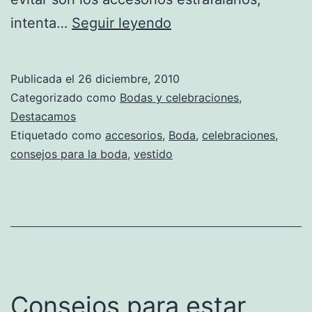
Qué
intenta…
Seguir leyendo
cosas
no
Publicada el
26 diciembre, 2010
usar
Categorizado como
Bodas y celebraciones
,
el
Destacamos
Etiquetado como
accesorios
,
Boda
,
celebraciones
,
día
consejos para la boda
,
vestido
de
la
boda
Consejos para estar