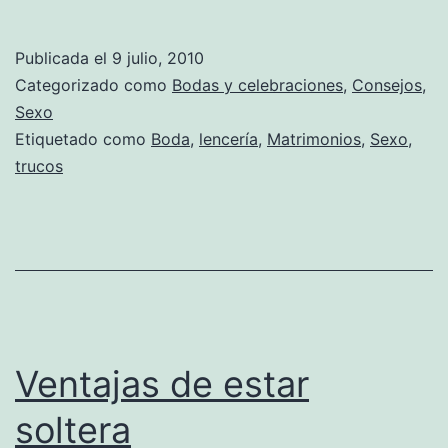
noche
de
Publicada el
9 julio, 2010
bodas
Categorizado como
Bodas y celebraciones
,
Consejos
,
inolvidable
Sexo
Etiquetado como
Boda
,
lencería
,
Matrimonios
,
Sexo
,
trucos
Ventajas de estar
soltera