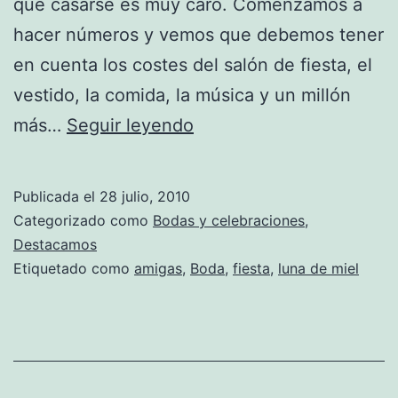
que casarse es muy caro. Comenzamos a
hacer números y vemos que debemos tener
en cuenta los costes del salón de fiesta, el
vestido, la comida, la música y un millón
Cómo
más…
Seguir leyendo
bajar
los
Publicada el
28 julio, 2010
costes
Categorizado como
Bodas y celebraciones
,
de
Destacamos
Etiquetado como
amigas
,
Boda
,
fiesta
,
luna de miel
la
boda