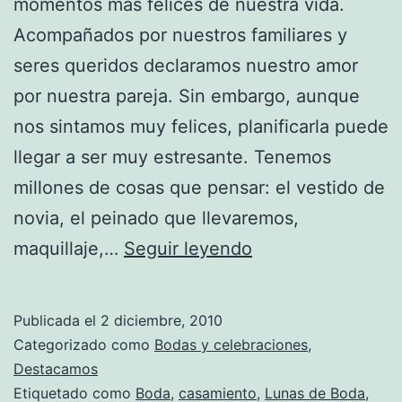
momentos más felices de nuestra vida.
Acompañados por nuestros familiares y
seres queridos declaramos nuestro amor
por nuestra pareja. Sin embargo, aunque
nos sintamos muy felices, planificarla puede
llegar a ser muy estresante. Tenemos
millones de cosas que pensar: el vestido de
novia, el peinado que llevaremos,
Organiza
maquillaje,…
Seguir leyendo
tu
boda
Publicada el
2 diciembre, 2010
con
Categorizado como
Bodas y celebraciones
,
Lunas
Destacamos
Etiquetado como
Boda
,
casamiento
,
Lunas de Boda
,
de