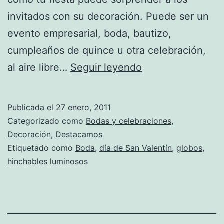
invitados con su decoración. Puede ser un
evento empresarial, boda, bautizo,
cumpleaños de quince u otra celebración,
Hinchables
al aire libre…
Seguir leyendo
luminosos
para
Publicada el
27 enero, 2011
tu
Categorizado como
Bodas y celebraciones
,
fiesta
Decoración
,
Destacamos
Etiquetado como
Boda
,
día de San Valentín
,
globos
,
hinchables luminosos