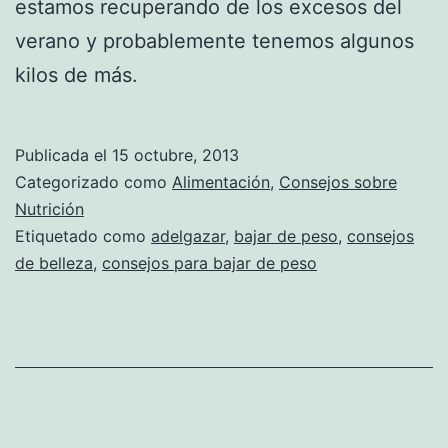
estamos recuperando de los excesos del
verano y probablemente tenemos algunos
kilos de más.
Publicada el
15 octubre, 2013
Categorizado como
Alimentación
,
Consejos sobre
Nutrición
Etiquetado como
adelgazar
,
bajar de peso
,
consejos
de belleza
,
consejos para bajar de peso