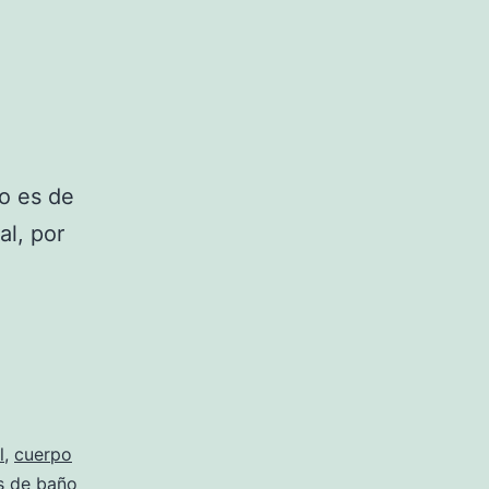
o es de
al, por
l
,
cuerpo
es de baño