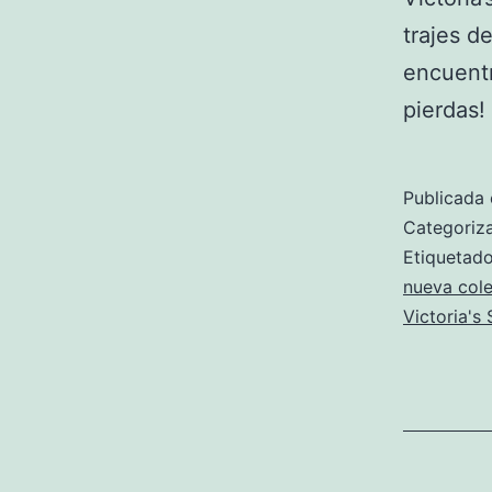
trajes d
encuentr
pierdas!
Publicada 
Categori
Etiqueta
nueva cole
Victoria's 