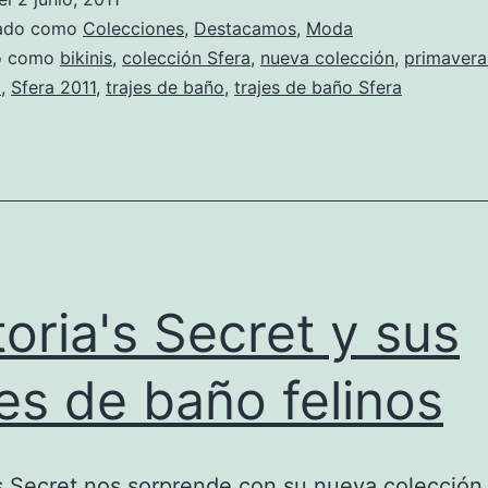
zado como
Colecciones
,
Destacamos
,
Moda
do como
bikinis
,
colección Sfera
,
nueva colección
,
primavera
a
,
Sfera 2011
,
trajes de baño
,
trajes de baño Sfera
toria's Secret y sus
jes de baño felinos
’s Secret nos sorprende con su nueva colección