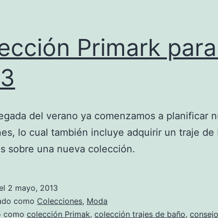
ección Primark para
13
legada del verano ya comenzamos a planificar n
es, lo cual también incluye adquirir un traje de
s sobre una nueva colección.
el
2 mayo, 2013
zado como
Colecciones
,
Moda
do como
colección Primak
,
colección trajes de baño
,
consejo