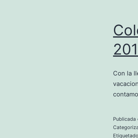
Col
20
Con la l
vacacion
contamo
Publicada 
Categori
Etiqueta