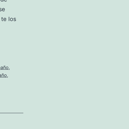
se
te los
baño
,
baño
,