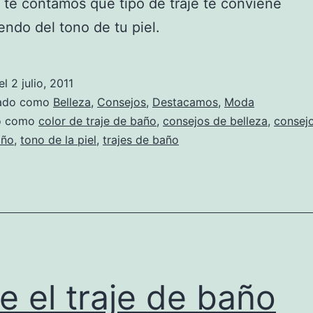
 te contamos que tipo de traje te conviene
ndo del tono de tu piel.
el
2 julio, 2011
zado como
Belleza
,
Consejos
,
Destacamos
,
Moda
do como
color de traje de baño
,
consejos de belleza
,
consejo
año
,
tono de la piel
,
trajes de baño
ge el traje de baño