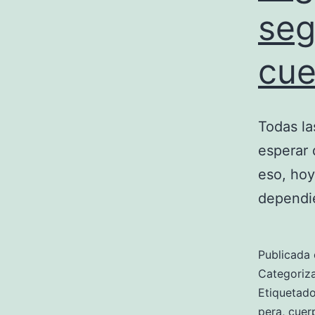
seg
cue
Todas la
esperar 
eso, hoy
dependie
Publicada 
Categori
Etiqueta
pera
,
cuer