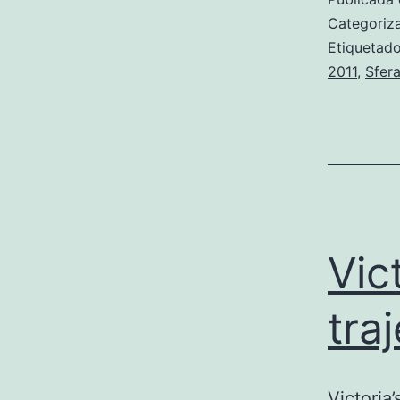
Categori
Etiqueta
2011
,
Sfer
Vic
tra
Victoria