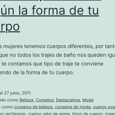
ún la forma de tu
rpo
s mujeres tenemos cuerpos diferentes, por tant
que no todos los trajes de baño nos queden igu
 te contamos que tipo de traje te conviene
ndo de la forma de tu cuerpo.
el
27 junio, 2011
zado como
Belleza
,
Consejos
,
Destacamos
,
Moda
do como
consejos de belleza
,
consejos de moda
,
cuerpo ova
po rectángulo
,
cuerpo reloj de arena
,
tipos de cuerpo
,
traj