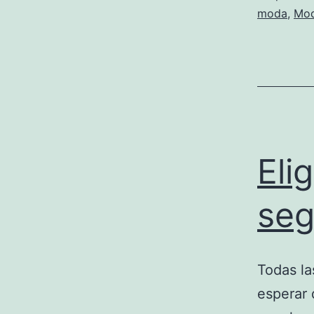
moda
,
Mo
Eli
seg
Todas la
esperar 