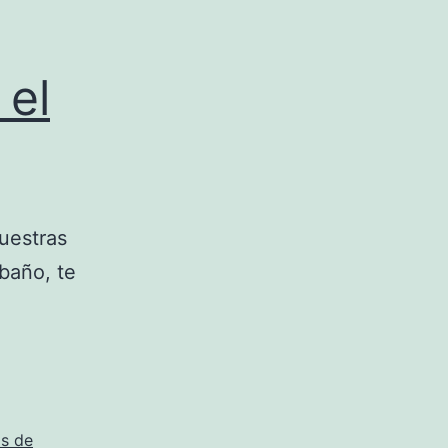
 el
uestras
 baño, te
s de