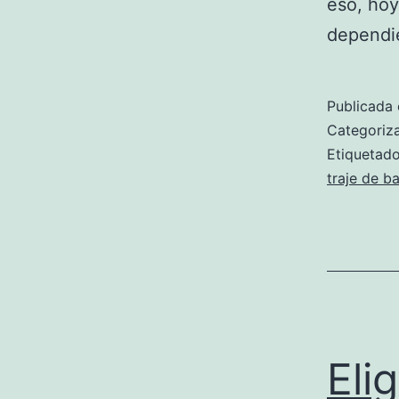
eso, hoy
dependie
Publicada 
Categori
Etiqueta
traje de b
Eli