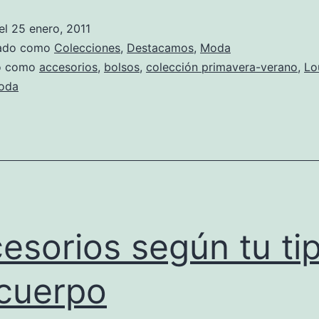
de
el
25 enero, 2011
Louis
zado como
Colecciones
,
Destacamos
,
Moda
Vuitton
do como
accesorios
,
bolsos
,
colección primavera-verano
,
Lo
oda
en
bolsos
esorios según tu ti
cuerpo