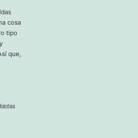
ldas
na cosa
o tipo
y
Así que,
ientes