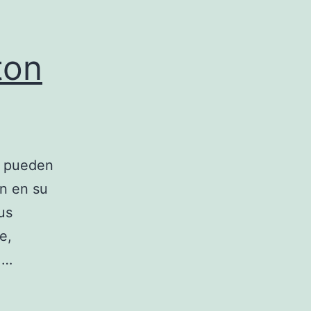
ton
o pueden
on en su
us
e,
.…