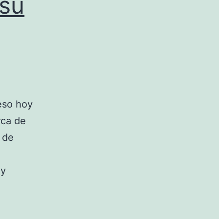
 su
eso hoy
rca de
 de
 y