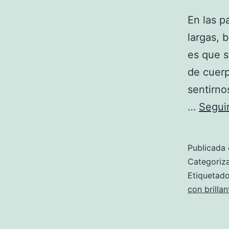
En las p
largas, 
es que s
de cuerp
sentirno
…
Segui
Publicada 
Categori
Etiqueta
con brillan