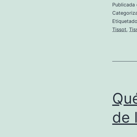
Publicada 
Categori
Etiqueta
Tissot
,
Tis
Qué
de 