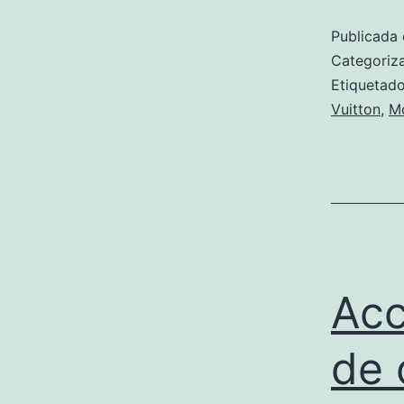
Publicada 
Categori
Etiqueta
Vuitton
,
M
Acc
de 