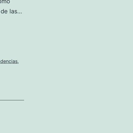
Como
 de las…
ndencias
,