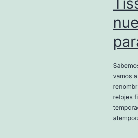
Tis
nue
par
Sabemos 
vamos a 
renombre
relojes 
temporad
atempor