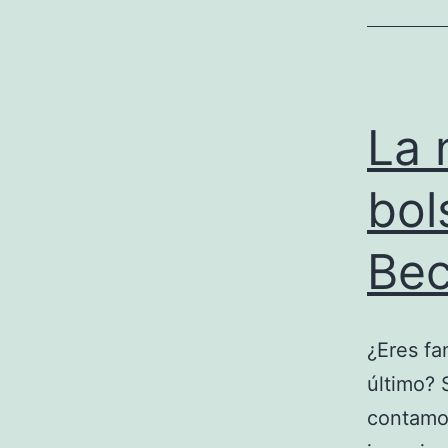
La 
bol
Be
¿Eres fa
último? 
contamos