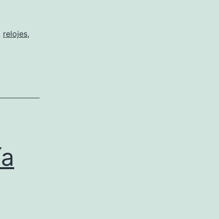
,
relojes
,
ía