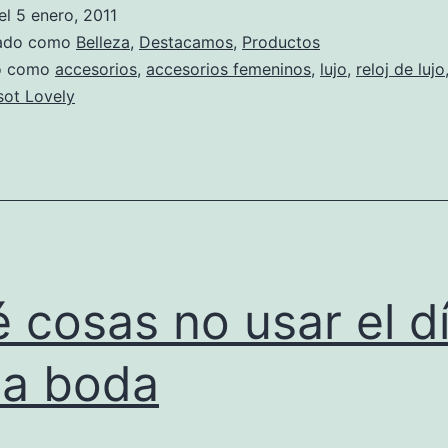
presenta
el
5 enero, 2011
su
zado como
Belleza
,
Destacamos
,
Productos
nueva
do como
accesorios
,
accesorios femeninos
,
lujo
,
reloj de lujo
sot Lovely
colección,
¡ideal
para
Reyes!
 cosas no usar el d
la boda