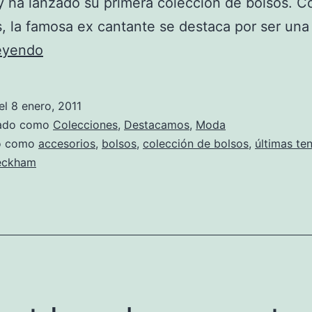
y ha lanzado su primera colección de bolsos. 
 la famosa ex cantante se destaca por ser una
La
leyendo
nueva
colección
el
8 enero, 2011
de
zado como
Colecciones
,
Destacamos
,
Moda
bolsos
do como
accesorios
,
bolsos
,
colección de bolsos
,
últimas te
Beckham
de
Victoria
Beckham