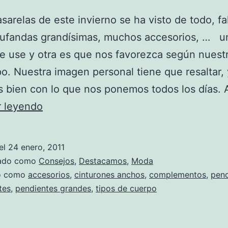
asarelas de este invierno se ha visto de todo, fa
bufandas grandísimas, muchos accesorios, … u
e use y otra es que nos favorezca según nuestr
o. Nuestra imagen personal tiene que resaltar, 
s bien con lo que nos ponemos todos los días. 
Accesorios
r leyendo
según
tu
el
24 enero, 2011
tipo
zado como
Consejos
,
Destacamos
,
Moda
de
do como
accesorios
,
cinturones anchos
,
complementos
,
pend
tes
,
pendientes grandes
,
tipos de cuerpo
cuerpo