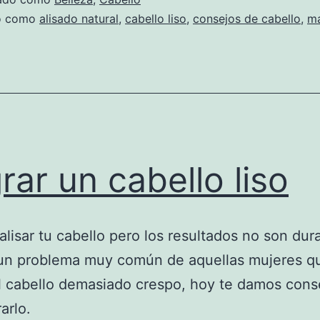
do como
alisado natural
,
cabello liso
,
consejos de cabello
,
ma
rar un cabello liso
alisar tu cabello pero los resultados no son dur
 un problema muy común de aquellas mujeres q
l cabello demasiado crespo, hoy te damos cons
arlo.