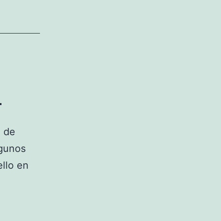
a
á de
lgunos
ello en