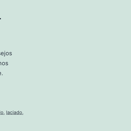
n
sejos
nos
e.
lo
,
laciado
,