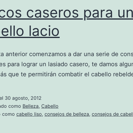
cos caseros para u
ello lacio
ta anterior comenzamos a dar una serie de con
es para lograr un lasiado casero, te damos algu
ás que te permitirán combatir el cabello rebeld
el
30 agosto, 2012
zado como
Belleza
,
Cabello
do como
cabello liso
,
consejos de belleza
,
consejos de cabel