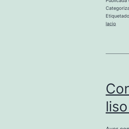
Publicada 
Categori
Etiqueta
lacio
Con
lis