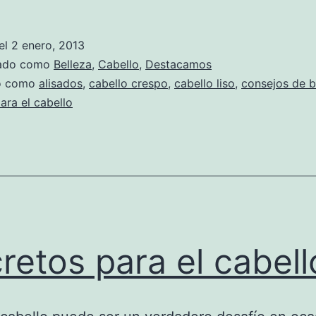
el
2 enero, 2013
zado como
Belleza
,
Cabello
,
Destacamos
do como
alisados
,
cabello crespo
,
cabello liso
,
consejos de b
ara el cabello
retos para el cabell