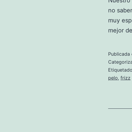
Nuestro 
no sabem
muy espe
mejor de
Publicada 
Categori
Etiqueta
pelo
,
frizz