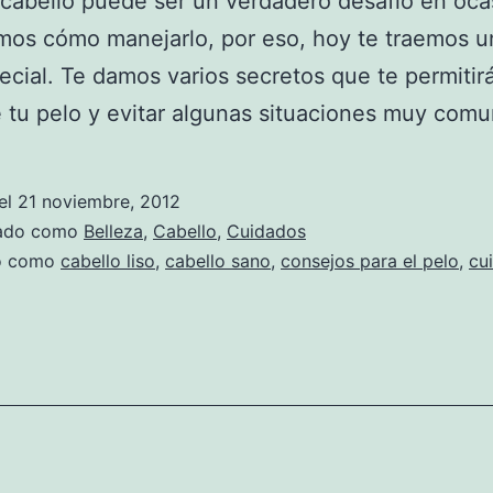
cabello puede ser un verdadero desafío en oca
os cómo manejarlo, por eso, hoy te traemos u
cial. Te damos varios secretos que te permitir
 tu pelo y evitar algunas situaciones muy comu
el
21 noviembre, 2012
zado como
Belleza
,
Cabello
,
Cuidados
do como
cabello liso
,
cabello sano
,
consejos para el pelo
,
cu