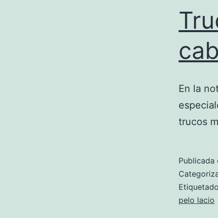
Tru
cab
En la no
especial
trucos m
Publicada 
Categori
Etiqueta
pelo lacio