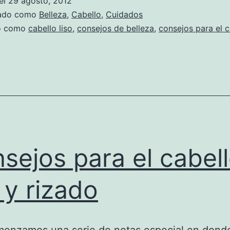
el
29 agosto, 2012
zado como
Belleza
,
Cabello
,
Cuidados
do como
cabello liso
,
consejos de belleza
,
consejos para el c
sejos para el cabel
o y rizado