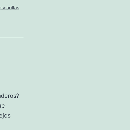
scarillas
aderos?
ue
ejos