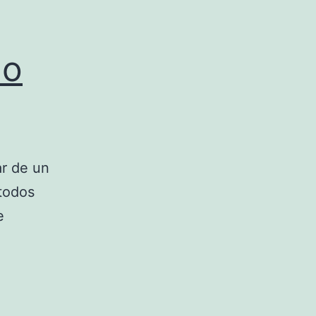
do
ar de un
 todos
e