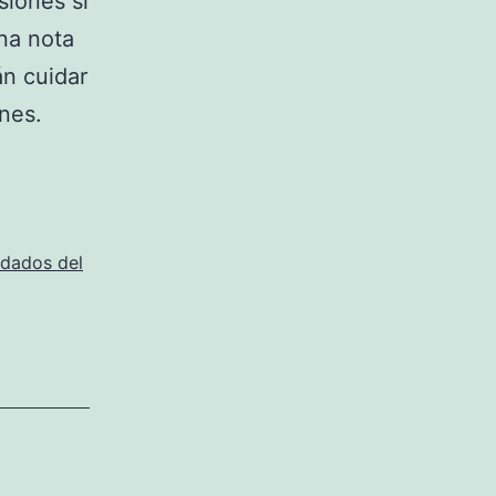
siones si
na nota
án cuidar
nes.
idados del