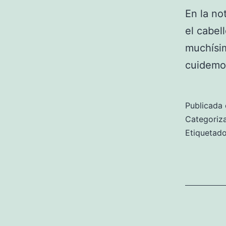
En la no
el cabel
muchísim
cuidemo
Publicada 
Categori
Etiqueta