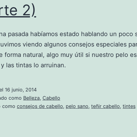
rte 2)
na pasada habíamos estado hablando un poco s
tuvimos viendo algunos consejos especiales pa
de forma natural, algo muy útil si nuestro pelo es
y las tintas lo arruinan.
el
16 junio, 2014
zado como
Belleza
,
Cabello
do como
consejos de cabello
,
pelo sano
,
teñir cabello
,
tintes