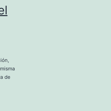
el
ión,
 misma
ra de