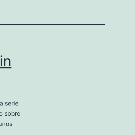
in
a serie
o sobre
gunos