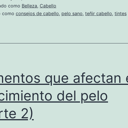
zado como
Belleza
,
Cabello
do como
consejos de cabello
,
pelo sano
,
teñir cabello
,
tintes
mentos que afectan 
cimiento del pelo
rte 2)