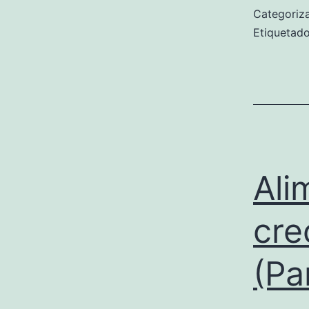
Categori
Etiqueta
Ali
cre
(Pa