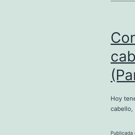
Con
cab
(Pa
Hoy tene
cabello,
Publicada 