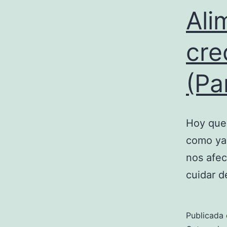
Ali
cre
(Pa
Hoy quer
como ya
nos afec
cuidar d
Publicada 