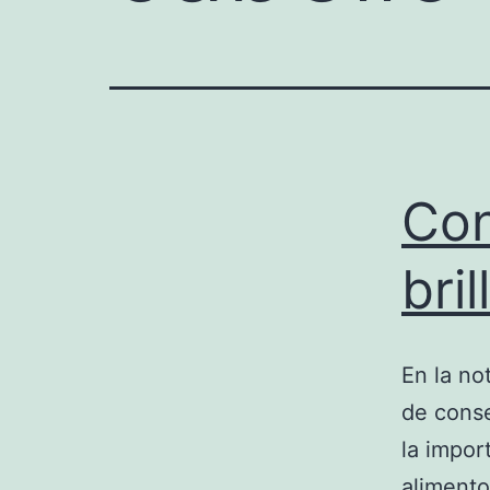
Con
bril
En la no
de conse
la impor
alimento