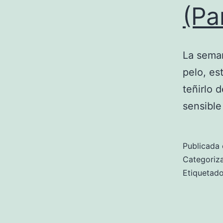
(Pa
La sema
pelo, es
teñirlo 
sensible 
Publicada 
Categori
Etiqueta