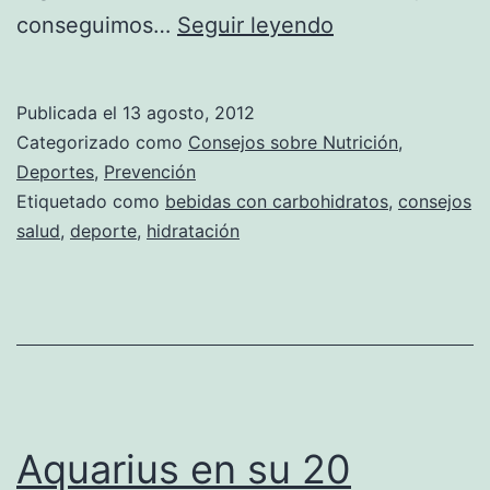
Bebidas
conseguimos…
Seguir leyendo
con
carbohidratos,
Publicada el
13 agosto, 2012
¡tómalas
Categorizado como
Consejos sobre Nutrición
,
si
Deportes
,
Prevención
Etiquetado como
bebidas con carbohidratos
,
consejos
haces
salud
,
deporte
,
hidratación
ejercicio!
Aquarius en su 20